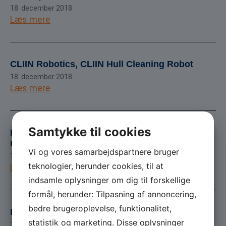
18. december 2018
Læs mere
CLIIN Robotics, CLIIN Hull Cleaning Robot
18. december 2018
Læs mere
Samtykke til cookies
Maritime DTU, Forskningsbaseret maritim
rådgivning 2019-2020
Vi og vores samarbejdspartnere bruger
17. december 2018
teknologier, herunder cookies, til at
Læs mere
indsamle oplysninger om dig til forskellige
formål, herunder: Tilpasning af annoncering,
bedre brugeroplevelse, funktionalitet,
Panticon, Pixi-udgaver af PhD projekt
statistik og marketing. Disse oplysninger
17. december 2018