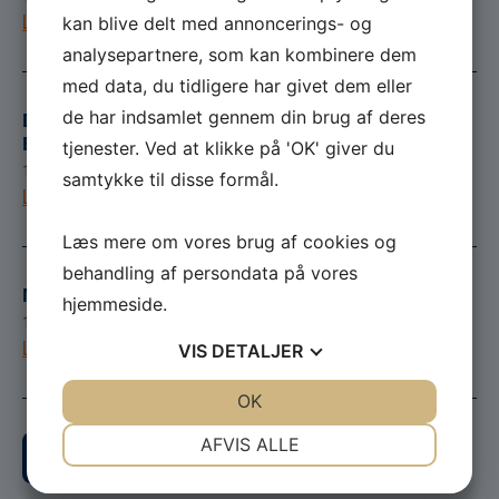
Læs mere
kan blive delt med annoncerings- og
analysepartnere, som kan kombinere dem
med data, du tidligere har givet dem eller
de har indsamlet gennem din brug af deres
Danske Rederier m.fl., Folkemødet på
Bornholm 2019
tjenester. Ved at klikke på 'OK' giver du
17. december 2018
samtykke til disse formål.
Læs mere
Læs mere om vores brug af cookies og
behandling af persondata på vores
MiWire, MiWire Sea
hjemmeside.
17. december 2018
Læs mere
VIS
DETALJER
JA
NEJ
OK
JA
NEJ
NØDVENDIGE
PRÆFERENCER
AFVIS ALLE
Vis flere
JA
NEJ
JA
NEJ