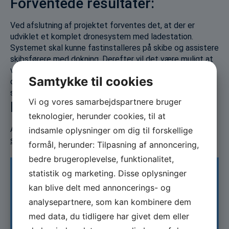
Forventede resultater:
Ved afslutning af projektet forventes det, at der er
udviklet et komplet dronesystem med ladestation.
Systemet skal kunne fastinstalleres på skibe og assistere
skibsførere med dokning. Derefter vil det være muligt at
videreudvikle systemet til også at kunne løse andre
Samtykke til cookies
opgaver, samtidig med at det markedsføres og sælges
som et komplet system til rederierne.
Vi og vores samarbejdspartnere bruger
Projektresultat
teknologier, herunder cookies, til at
Afsluttende projektrapport kan ses her:
Project results
indsamle oplysninger om dig til forskellige
summary
formål, herunder: Tilpasning af annoncering,
bedre brugeroplevelse, funktionalitet,
statistik og marketing. Disse oplysninger
Information
kan blive delt med annoncerings- og
analysepartnere, som kan kombinere dem
med data, du tidligere har givet dem eller
Projektnavn: