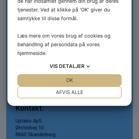
de har indsamlet gennem din brug af deres
tjenester. Ved at klikke på 'OK' giver du
Autonomt Dronesystem
samtykke til disse formål.
Type:
Læs mere om vores brug af cookies og
Erhvervsmæssigt
behandling af persondata på vores
Tema:
hjemmeside.
VIS
DETALJER
Maritime Erhvervsprojekter
Tid:
JA
NEJ
OK
JA
NEJ
NØDVENDIGE
PRÆFERENCER
AFVIS ALLE
2019-2020
JA
NEJ
JA
NEJ
Kontakt:
MARKETING
STATISTIK
Upteko ApS
Ørstedvej 10
8660 Skanderborg