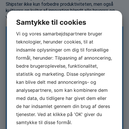
Shipster ikke kun forbedre produktiviteten, men også
kultivere en kultur af innovation blandt alle brugere og
virksomheder på Shipster platformen.
Samtykke til cookies
Vi og vores samarbejdspartnere bruger
Information
teknologier, herunder cookies, til at
indsamle oplysninger om dig til forskellige
formål, herunder: Tilpasning af annoncering,
Projektnavn:
bedre brugeroplevelse, funktionalitet,
statistik og marketing. Disse oplysninger
Shipster: AI powered efficiency and enhanced
kan blive delt med annoncerings- og
decision making for shipping companies
analysepartnere, som kan kombinere dem
Type:
med data, du tidligere har givet dem eller
de har indsamlet gennem din brug af deres
Erhvervsprojekt
tjenester. Ved at klikke på 'OK' giver du
Tema:
samtykke til disse formål.