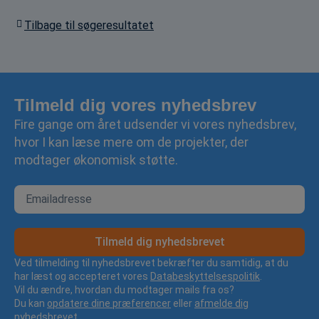
Tilbage til søgeresultatet
Tilmeld dig vores nyhedsbrev
Fire gange om året udsender vi vores nyhedsbrev,
hvor I kan læse mere om de projekter, der
modtager økonomisk støtte.
Tilmeld dig nyhedsbrevet
Ved tilmelding til nyhedsbrevet bekræfter du samtidig, at du
har læst og accepteret vores
Databeskyttelsespolitik
.
Vil du ændre, hvordan du modtager mails fra os?
Du kan
opdatere dine præferencer
eller
afmelde dig
nyhedsbrevet.