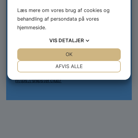
Iværksætteri og Innovation
Læs mere om vores brug af cookies og
behandling af persondata på vores
Tid:
hjemmeside.
2024-2025
VIS
DETALJER
Kontakt:
JA
NEJ
OK
JA
NEJ
Shipster ApS
NØDVENDIGE
PRÆFERENCER
AFVIS ALLE
Ulvemosevej 7
2960 Rungsted Kyst
JA
NEJ
JA
NEJ
https://shipster.club/
MARKETING
STATISTIK