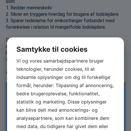
som:
1. Redder menneskeliv
2. Sikrer en tryggere hverdag for brugere af lodslejdere
3. Sparer rederierne for omkostninger forbundet med
forsinkelser i relation til mangelfulde lodslejdere.
Derudover vil der være basis for at drive vækst i den
danske maritime sektor, da selskabet bag produktet er
Samtykke til cookies
baseret i Danmark såvel som alle dele af værdikæden vil
være baseret i Danmark; fra produktion til distribution.
Vi og vores samarbejdspartnere bruger
teknologier, herunder cookies, til at
Animationsvideo:
https://youtu.be/Mp9PbOwmstE
indsamle oplysninger om dig til forskellige
formål, herunder: Tilpasning af annoncering,
bedre brugeroplevelse, funktionalitet,
Information
statistik og marketing. Disse oplysninger
kan blive delt med annoncerings- og
analysepartnere, som kan kombinere dem
med data, du tidligere har givet dem eller