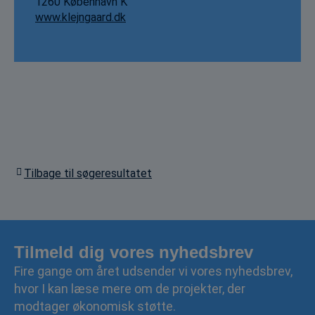
1260 København K
www.klejngaard.dk
Tilbage til søgeresultatet
Tilmeld dig vores nyhedsbrev
Fire gange om året udsender vi vores nyhedsbrev,
hvor I kan læse mere om de projekter, der
modtager økonomisk støtte.