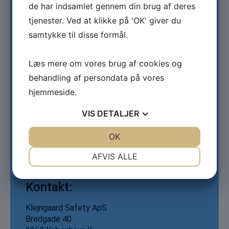
Projektnavn:
de har indsamlet gennem din brug af deres
tjenester. Ved at klikke på 'OK' giver du
Innovativ lodslejder
samtykke til disse formål.
Type:
Læs mere om vores brug af cookies og
Erhvervsmæssigt
behandling af persondata på vores
hjemmeside.
Tema:
VIS
DETALJER
Maritime erhvervsprojekter
JA
NEJ
OK
JA
NEJ
Tid:
NØDVENDIGE
PRÆFERENCER
AFVIS ALLE
2023-2024
JA
NEJ
JA
NEJ
Kontakt:
MARKETING
STATISTIK
Klejngaard Safety ApS
Bredgade 40