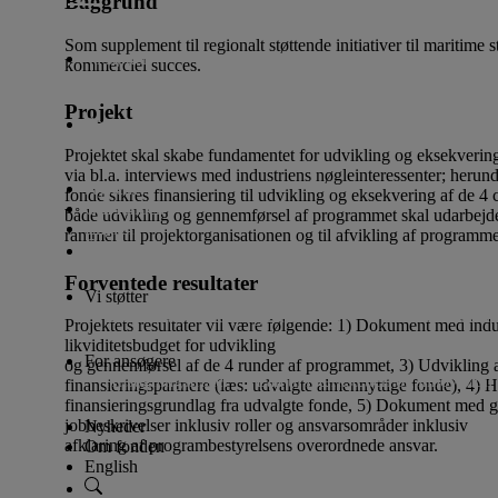
Baggrund
Som supplement til regionalt støttende initiativer til maritime
Vi støtter
kommerciel succes.
Projekt
For ansøgere
Projektet skal skabe fundamentet for udvikling og eksekvering
via bl.a. interviews med industriens nøgleinteressenter; herun
Nyheder
fonde sikres finansiering til udvikling og eksekvering af de 4 c
Om fonden
både udvikling og gennemførsel af programmet skal udarbejdes 
English
rammer til projektorganisationen og til afvikling af programm
Forventede resultater
Vi støtter
Lån til iværksætteri og innovation
Donationer til alm
Projektets resultater vil være følgende: 1) Dokument med indus
likviditetsbudget for udvikling
For ansøgere
og gennemførsel af de 4 runder af programmet, 3) Udvikling a
Ansøgningsfrister
Lån til iværksætteri og innovation
finansieringspartnere (læs: udvalgte almennyttige fonde), 4) Hu
finansieringsgrundlag fra udvalgte fonde, 5) Dokument med ge
jobbeskrivelser inklusiv roller og ansvarsområder inklusiv
Nyheder
afklaring af programbestyrelsens overordnede ansvar.
Om fonden
English