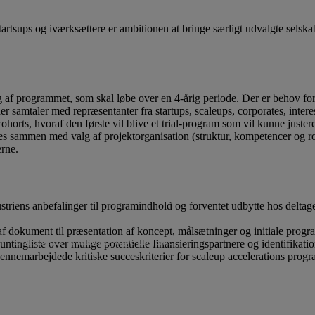
 startsups og iværksættere er ambitionen at bringe særligt udvalgte sels
Lån til iværksætteri og inn
Ansøgningsfrister
 af programmet, som skal løbe over en 4-årig periode. Der er behov for 
der samtaler med repræsentanter fra startups, scaleups, corporates, inte
ohorts, hvoraf den første vil blive et trial-program som vil kunne juster
sammen med valg af projektorganisation (struktur, kompetencer og rolle
erne.
ennyttige projekter
Projekter
Vi støtter ikke
triens anbefalinger til programindhold og forventet udbytte hos deltagen
f dokument til præsentation af koncept, målsætninger og initiale prog
Donationer til almennyttige projekter
ntingliste over mulige potentielle finansieringspartnere og identifikati
nnemarbejdede kritiske succeskriterier for scaleup accelerations prog