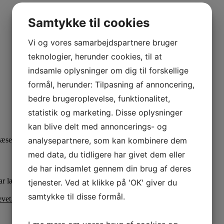
Samtykke til cookies
Vi og vores samarbejdspartnere bruger
teknologier, herunder cookies, til at
indsamle oplysninger om dig til forskellige
formål, herunder: Tilpasning af annoncering,
bedre brugeroplevelse, funktionalitet,
statistik og marketing. Disse oplysninger
kan blive delt med annoncerings- og
analysepartnere, som kan kombinere dem
 læse mere om de projekter, der modtager økonomisk støtte.
med data, du tidligere har givet dem eller
de har indsamlet gennem din brug af deres
ar læst og accepteret vores
Databeskyttelsespolitik
.
tjenester. Ved at klikke på 'OK' giver du
samtykke til disse formål.
vet.