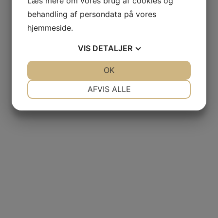
Læs mere om vores brug af cookies og
behandling af persondata på vores
hjemmeside.
VIS
DETALJER
JA
NEJ
OK
JA
NEJ
NØDVENDIGE
PRÆFERENCER
AFVIS ALLE
JA
NEJ
JA
NEJ
MARKETING
STATISTIK