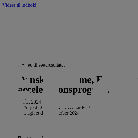
Videre til indhold
Tilbage til søgeresultatet
Danske Maritime, Etablering
accelerationsprogram
År:
2024
Projekt:
2. Maritim erhvervsudvikling
Udgivet den
1. oktober 2024