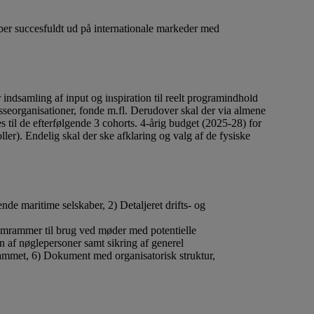
kaber succesfuldt ud på internationale markeder med
ovation
Donationer til almennyttige projekter
Projekter
Vi støt
Lån til iværksætteri og innovation
Donationer til almennyttige pr
indsamling af input og inspiration til reelt programindhold
resseorganisationer, fonde m.fl. Derudover skal der via almene
es til de efterfølgende 3 cohorts. 4-årig budget (2025-28) for
r). Endelig skal der ske afklaring og valg af de fysiske
de maritime selskaber, 2) Detaljeret drifts- og
ramrammer til brug ved møder med potentielle
on af nøglepersoner samt sikring af generel
rammet, 6) Dokument med organisatorisk struktur,