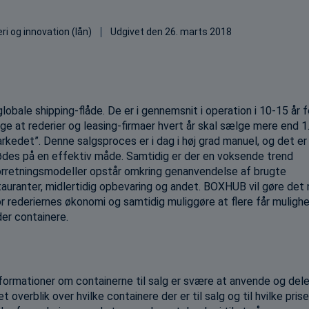
ri og innovation (lån)
Udgivet den
26. marts 2018
globale shipping-flåde. De er i gennemsnit i operation i 10-15 år 
 sige at rederier og leasing-firmaer hvert år skal sælge mere end 1
arkedet”. Denne salgsproces er i dag i høj grad manuel, og det er
ødes på en effektiv måde. Samtidig er der en voksende trend
forretningsmodeller opstår omkring genanvendelse af brugte
stauranter, midlertidig opbevaring og andet. BOXHUB vil gøre det
r rederiernes økonomi og samtidig muliggøre at flere får muligh
der containere.
informationer om containerne til salg er svære at anvende og dele
overblik over hvilke containere der er til salg og til hvilke prise