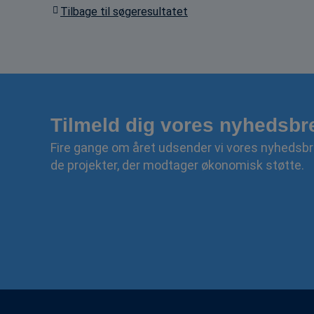
Tilbage til søgeresultatet
Tilmeld dig vores nyhedsbr
Fire gange om året udsender vi vores nyhedsbr
de projekter, der modtager økonomisk støtte.