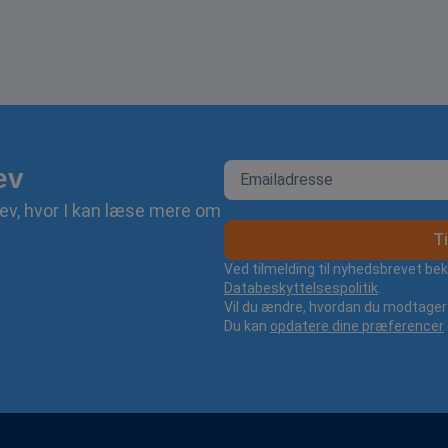
ev
ev, hvor I kan læse mere om
Ti
Ved tilmelding til nyhedsbrevet be
Databeskyttelsespolitik
.
Vil du ændre, hvordan du modtager 
Du kan
opdatere dine præferencer