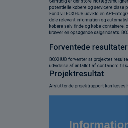
Samtidig er der store indtægtsmulighede
potentielle købere og servicere disse 
Fond vil BOXHUB udvikle en API-integrat
dele relevant information og automati
købere selv finde og købe containere, o
kræver en opsøgende salgsindsats. BOX
Forventede resultater
BOXHUB forventer at projektet resulter
udvidelse af antallet af containere til
Projektresultat
Afsluttende projektrapport kan læses 
Informatio