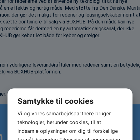
r for rederierne ved at anvende ny teknologi til at nå nye
på en effektiv og hurtig måde. Med støtte fra Den Danske Marit
ion, der gør det muligt for rederier og leasingselskaber nemt a
sk sætte containere til salg via BOXHUB. På den måde kan nye
g rederierne får dermed en ny automatisk salgskanal, der ikke
HUB gør købet let både for køber og sælger.
er i yderligere leverandøraftaler med rederier samt en betydeli
 salg via BOXHUB-platformen.
her:
BOXHUB, afsluttende rapport
Samtykke til cookies
Vi og vores samarbejdspartnere bruger
teknologier, herunder cookies, til at
indsamle oplysninger om dig til forskellige
n
formål, herunder: Tilpasning af annoncering,