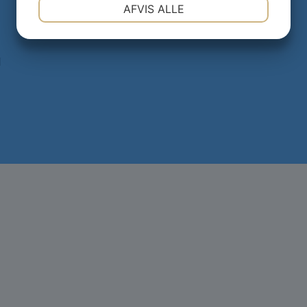
NØDVENDIGE
PRÆFERENCER
AFVIS ALLE
JA
NEJ
JA
NEJ
MARKETING
STATISTIK
1