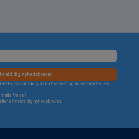
lmeld dig nyhedsbrevet
kræfter du samtidig, at du har læst og accepteret vores
mails fra os?
eller
afmelde dig nyhedsbrevet.