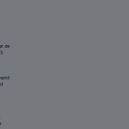
før de
.5
 nemt
ed
.
r.