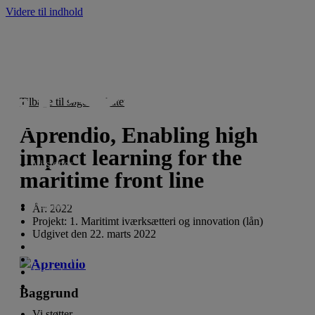
Videre til indhold
Tilbage til søgeresultatet
Aprendio, Enabling high
impact learning for the
Vi støtter
maritime front line
For ansøgere
År:
2022
Projekt:
1. Maritimt iværksætteri og innovation (lån)
Udgivet den
22. marts 2022
Nyheder
Om fonden
English
Baggrund
Vi støtter