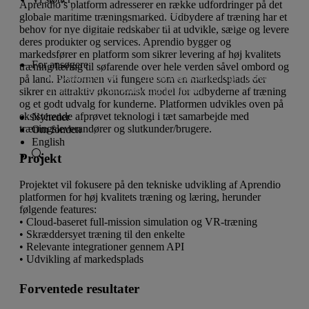
Aprendio’s platform adresserer en række udfordringer på det
Lån til iværksætteri og innovation
globale maritime træningsmarked. Udbydere af træning har et
Donationer til almennyttige projekter
Projekter
behov for nye digitale redskaber til at udvikle, sælge og levere
Vi støtter ikke
deres produkter og services. Aprendio bygger og
markedsfører en platform som sikrer levering af høj kvalitets
For ansøgere
træning/læring til søfarende over hele verden såvel ombord og
Ansøgningsfrister
Lån til iværksætteri og innovation
på land. Platformen vil fungere som en markedsplads der
Donationer til almennyttige projekter
sikrer en attraktiv økonomisk model for udbyderne af træning
og et godt udvalg for kunderne. Platformen udvikles oven på
eksisterende afprøvet teknologi i tæt samarbejde med
Nyheder
træningsleverandører og slutkunder/brugere.
Om fonden
English
Projekt
Projektet vil fokusere på den tekniske udvikling af Aprendio
platformen for høj kvalitets træning og læring, herunder
følgende features:
• Cloud-baseret full-mission simulation og VR-træning
• Skræddersyet træning til den enkelte
• Relevante integrationer gennem API
• Udvikling af markedsplads
Forventede resultater