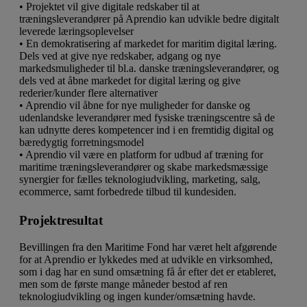
• Projektet vil give digitale redskaber til at
træningsleverandører på Aprendio kan udvikle bedre digitalt
leverede læringsoplevelser
• En demokratisering af markedet for maritim digital læring.
Dels ved at give nye redskaber, adgang og nye
markedsmuligheder til bl.a. danske træningsleverandører, og
dels ved at åbne markedet for digital læring og give
rederier/kunder flere alternativer
• Aprendio vil åbne for nye muligheder for danske og
udenlandske leverandører med fysiske træningscentre så de
kan udnytte deres kompetencer ind i en fremtidig digital og
bæredygtig forretningsmodel
• Aprendio vil være en platform for udbud af træning for
maritime træningsleverandører og skabe markedsmæssige
synergier for fælles teknologiudvikling, marketing, salg,
ecommerce, samt forbedrede tilbud til kundesiden.
Projektresultat
Bevillingen fra den Maritime Fond har været helt afgørende
for at Aprendio er lykkedes med at udvikle en virksomhed,
som i dag har en sund omsætning få år efter det er etableret,
men som de første mange måneder bestod af ren
teknologiudvikling og ingen kunder/omsætning havde.