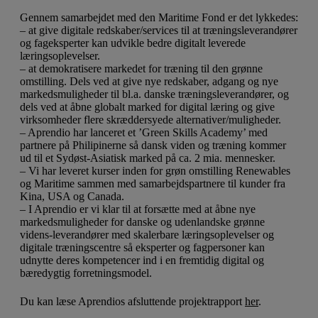
Gennem samarbejdet med den Maritime Fond er det lykkedes:
– at give digitale redskaber/services til at træningsleverandører
og fageksperter kan udvikle bedre digitalt leverede
læringsoplevelser.
– at demokratisere markedet for træning til den grønne
omstilling. Dels ved at give nye redskaber, adgang og nye
markedsmuligheder til bl.a. danske træningsleverandører, og
dels ved at åbne globalt marked for digital læring og give
virksomheder flere skræddersyede alternativer/muligheder.
– Aprendio har lanceret et ’Green Skills Academy’ med
partnere på Philipinerne så dansk viden og træning kommer
ud til et Sydøst-Asiatisk marked på ca. 2 mia. mennesker.
– Vi har leveret kurser inden for grøn omstilling Renewables
og Maritime sammen med samarbejdspartnere til kunder fra
Kina, USA og Canada.
– I Aprendio er vi klar til at forsætte med at åbne nye
markedsmuligheder for danske og udenlandske grønne
videns-leverandører med skalerbare læringsoplevelser og
digitale træningscentre så eksperter og fagpersoner kan
udnytte deres kompetencer ind i en fremtidig digital og
bæredygtig forretningsmodel.
Du kan læse Aprendios afsluttende projektrapport
her
.