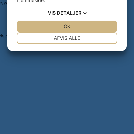
hjemmeside.
rsvaret til civilt erhvervsliv – fra Søværn til Det Blå
VIS
DETALJER
JA
NEJ
OK
JA
NEJ
NØDVENDIGE
PRÆFERENCER
lser og rekruttering
AFVIS ALLE
JA
NEJ
JA
NEJ
MARKETING
STATISTIK