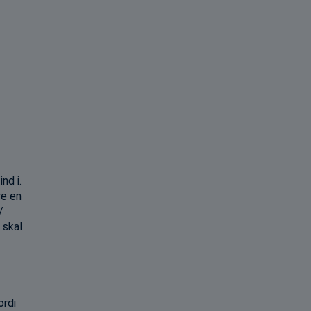
nd i.
re en
/
 skal
ordi