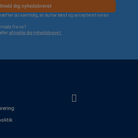
lmeld dig nyhedsbrevet
kræfter du samtidig, at du har læst og accepteret vores
mails fra os?
eller
afmelde dig nyhedsbrevet.
urering
olitik