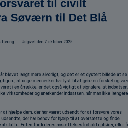
orsvaret til civilt
ra Søværn til Det Blå
uttering
Udgivet den
7. oktober 2025
 blevet langt mere alvorligt, og det er et dystert billede at se i
gtigere, at unge mennesker har lyst til at gøre en forskel og væ
svaret i en årrække, er det også vigtigt at signalere, at indsatsen
kke virksomheder og anerkender indsatsen, når man ikke længere
 at hjælpe dem, der har været udsendt for at forsvare vores
 udsendte, der har behov for hjælp til at oversætte og finde
kal slutte. Enten fordi deres ansættelsesforhold ophører, eller f