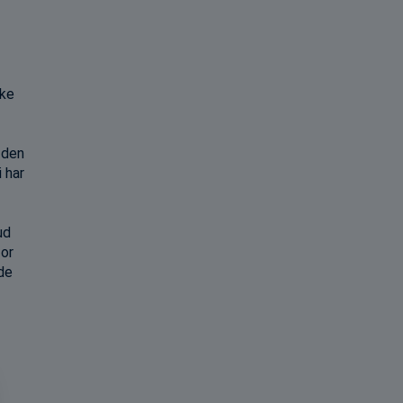
rke
 den
 har
ud
for
de