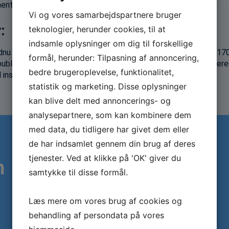
 mentorer og medlemsvirksomheder.
Vi og vores samarbejdspartnere bruger
:
teknologier, herunder cookies, til at
indsamle oplysninger om dig til forskellige
 flere veteraner, da behovet er stigende. De har haft over 17
formål, herunder: Tilpasning af annoncering,
blicerer hver uge stærke resultater i form af en artikel på dere
bedre brugeroplevelse, funktionalitet,
 inspiration for andre.
statistik og marketing. Disse oplysninger
kan blive delt med annoncerings- og
analysepartnere, som kan kombinere dem
med data, du tidligere har givet dem eller
de har indsamlet gennem din brug af deres
tjenester. Ved at klikke på 'OK' giver du
n
samtykke til disse formål.
Læs mere om vores brug af cookies og
behandling af persondata på vores