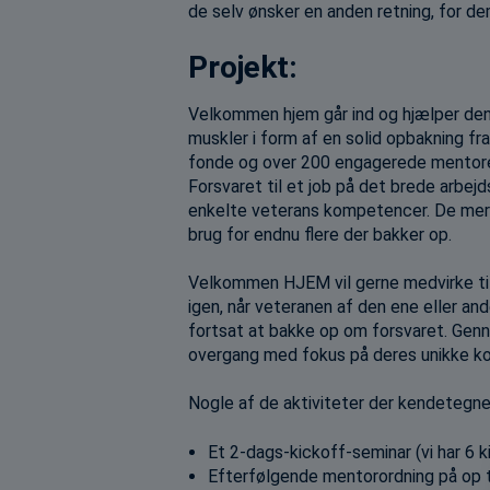
de selv ønsker en anden retning, for de
Projekt:
Velkommen hjem går ind og hjælper den 
muskler i form af en solid opbakning f
fonde og over 200 engagerede mentorer
Forsvaret til et job på det brede arbej
enkelte veterans kompetencer. De mere 
brug for endnu flere der bakker op.
Velkommen HJEM vil gerne medvirke til, a
igen, når veteranen af den ene eller an
fortsat at bakke op om forsvaret. Genn
overgang med fokus på deres unikke kom
Nogle af de aktiviteter der kendetegner
Et 2-dags-kickoff-seminar (vi har 6 
Efterfølgende mentorordning på op t