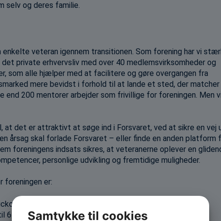
m selv og deres familie.
enkelte veteran igennem transitionen. Som forening har vi stæ
ra det private erhvervsliv med over 40 medlemsvirksomheder og
, som alle hjælper med at facilitere og gøre overgangen fra
dsmarked mere bevidst i forhold til at lande et sted, der matcher
end 200 mentorer arbejder som frivillige for foreningen. Men vi
t det er attraktivt at søge ind i Forsvaret, ved at sikre en vej 
den årsag skal forlade Forsvaret – eller finde en anden platform 
em foreningens indsats sikres, at veteranerne oplever en gliden
petencer, personlige udvikling og fremtidige muligheder.
 foreningen er:
kickoff om året)
Samtykke til cookies
il 6 måneders varighed