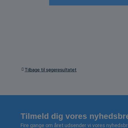
Tilbage til søgeresultatet
Tilmeld dig vores nyhedsbr
Fire gange om året udsender vi vores nyhedsbr