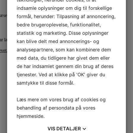
indsamle oplysninger om dig til forskellige
 læse mere om de projekter, der modtager økonomisk støtte.
formål, herunder: Tilpasning af annoncering,
bedre brugeroplevelse, funktionalitet,
statistik og marketing. Disse oplysninger
ar læst og accepteret vores
Databeskyttelsespolitik
.
kan blive delt med annoncerings- og
analysepartnere, som kan kombinere dem
vet.
med data, du tidligere har givet dem eller
de har indsamlet gennem din brug af deres
tjenester. Ved at klikke på 'OK' giver du
samtykke til disse formål.
Læs mere om vores brug af cookies og
behandling af persondata på vores
hjemmeside.
VIS
DETALJER