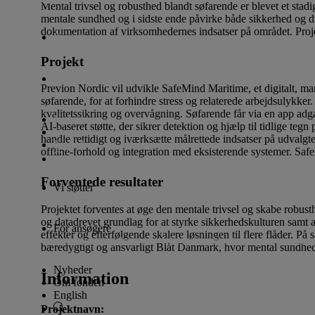
Mental trivsel og robusthed blandt søfarende er blevet et stad
mentale sundhed og i sidste ende påvirke både sikkerhed og drif
dokumentation af virksomhedernes indsatser på området. Proje
Vi støtter
Projekt
For ansøgere
Previon Nordic vil udvikle SafeMind Maritime, et digitalt, mari
søfarende, for at forhindre stress og relaterede arbejdsulykker
kvalitetssikring og overvågning. Søfarende får via en app adgan
Nyheder
AI‑baseret støtte, der sikrer detektion og hjælp til tidlige teg
Om fonden
handle rettidigt og iværksætte målrettede indsatser på udvalgt
English
offline‑forhold og integration med eksisterende systemer. Safe
Forventede resultater
Vi støtter
Lån til iværksætteri og innovation
Donationer til alm
Projektet forventes at øge den mentale trivsel og skabe robus
og datadrevet grundlag for at styrke sikkerhedskulturen samt a
For ansøgere
effekter og efterfølgende skalere løsningen til flere flåder. På
Ansøgningsfrister
Lån til iværksætteri og innovation
bæredygtigt og ansvarligt Blåt Danmark, hvor mental sundhed ti
Nyheder
Information
Om fonden
English
Projektnavn: