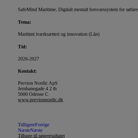
SafeMind Maritime, Digitalt mentalt forsvarssystem for søfar
Tema:
Maritimt iværksætteri og innovation (Lån)
Tid:
2026-2027
Kontakt:
Previon Nordic ApS
Jernbanegade 4 2 th
5000 Odense C
www.previonnordic.dk
Tidligere
Forrige
Næste
Næste
Tilbage til søgeresultatet