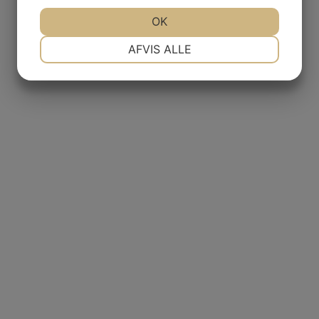
JA
NEJ
OK
JA
NEJ
NØDVENDIGE
PRÆFERENCER
AFVIS ALLE
JA
NEJ
JA
NEJ
MARKETING
STATISTIK