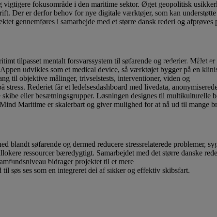
ig vigtigere fokusområde i den maritime sektor. Øget geopolitisk usikke
t. Der er derfor behov for nye digitale værktøjer, som kan understøtte fo
ktet gennemføres i samarbejde med et større dansk rederi og afprøves på
Lån til iværksætteri og inn
timt tilpasset mentalt forsvarssystem til søfarende og rederier. Målet er
Ansøgningsfrister
. Appen udvikles som et medical device, så værktøjet bygger på en klinisk
g til objektive målinger, trivselstests, interventioner, viden og
n på stress. Rederiet får et ledelsesdashboard med livedata, anonymiserede
e skibe eller besætningsgrupper. Løsningen designes til multikulturelle 
Mind Maritime er skalerbart og giver mulighed for at nå ud til mange bru
ennyttige projekter
Projekter
Vi støtter ikke
thed blandt søfarende og dermed reducere stressrelaterede problemer, syg
llokere ressourcer bæredygtigt. Samarbejdet med det større danske reder
 samfundsniveau bidrager projektet til et mere
Donationer til almennyttige projekter
l søs ses som en integreret del af sikker og effektiv skibsfart.