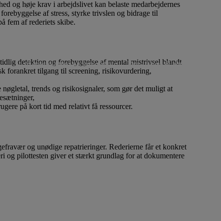
rhed og høje krav i arbejdslivet kan belaste medarbejdernes
rebyggelse af stress, styrke trivslen og bidrage til
 fem af rederiets skibe.
ovation
Donationer til almennyttige projekter
Projekter
Vi støt
 tidlig detektion og forebyggelse af mental mistrivsel blandt
Lån til iværksætteri og innovation
Donationer til almennyttige pr
 forankret tilgang til screening, risikovurdering,
 nøgletal, trends og risikosignaler, som gør det muligt at
besætninger,
gere på kort tid med relativt få ressourcer.
efravær og unødige repatrieringer. Rederierne får et konkret
i og pilottesten giver et stærkt grundlag for at dokumentere