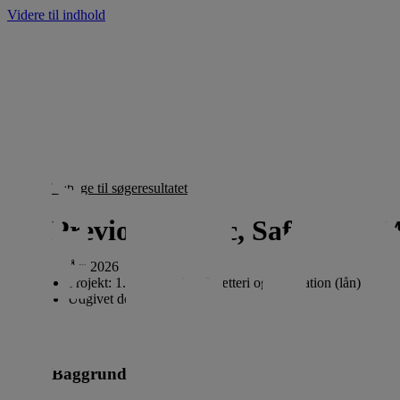
Videre til indhold
Tilbage til søgeresultatet
Previon Nordic, SafeMind Ma
År:
2026
Projekt:
1. Maritimt iværksætteri og innovation (lån)
Udgivet den
17. juni 2026
Baggrund