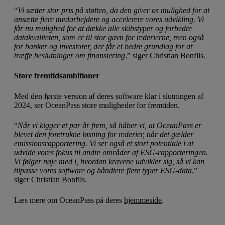
“
Vi sætter stor pris på støtten, da den giver os mulighed for at
ansætte flere medarbejdere og accelerere vores udvikling. Vi
får nu mulighed for at dække alle skibstyper og forbedre
datakvaliteten, som er til stor gavn for rederierne, men også
for banker og investorer, der får et bedre grundlag for at
træffe beslutninger om finansiering
,” siger Christian Bonfils.
Store fremtidsambitioner
Med den første version af deres software klar i slutningen af
2024, ser OceanPass store muligheder for fremtiden.
“
Når vi kigger et par år frem, så håber vi, at OceanPass er
blevet den foretrukne løsning for rederier, når det gælder
emissionsrapportering. Vi ser også et stort potentiale i at
udvide vores fokus til andre områder af ESG-rapporteringen.
Vi følger nøje med i, hvordan kravene udvikler sig, så vi kan
tilpasse vores software og håndtere flere typer ESG-data
,”
siger Christian Bonfils.
Læs mere om OceanPass på deres
hjemmeside
.