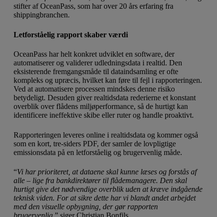
stifter af OceanPass, som har over 20 års erfaring fra
shippingbranchen.
Letforståelig rapport skaber værdi
OceanPass har helt konkret udviklet en software, der
automatiserer og validerer udledningsdata i realtid. Den
eksisterende fremgangsmåde til dataindsamling er ofte
kompleks og upræcis, hvilket kan føre til fejl i rapporteringen.
Ved at automatisere processen mindskes denne risiko
betydeligt. Desuden giver realtidsdata rederierne et konstant
overblik over flådens miljøperformance, så de hurtigt kan
identificere ineffektive skibe eller ruter og handle proaktivt.
Rapporteringen leveres online i realtidsdata og kommer også
som en kort, tre-siders PDF, der samler de lovpligtige
emissionsdata på en letforståelig og brugervenlig måde.
“
Vi har prioriteret, at dataene skal kunne læses og forstås af
alle – lige fra bankdirektører til flådemanagere. Den skal
hurtigt give det nødvendige overblik uden at kræve indgående
teknisk viden. For at sikre dette har vi blandt andet arbejdet
med den visuelle opbygning, der gør rapporten
brugervenlig
,” siger Christian Bonfils.