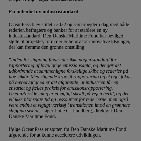
En potentiel ny industristandard
OceanPass blev stiftet i 2022 og samarbejder i dag med både
rederier, befragtere og banker for at etablere en ny
industristandard. Den Danske Maritime Fond har bevilget
støtte til projektet, fordi der er behov for innovative løsninger,
der kan fremme den grønne omstilling.
”
Inden for shipping findes der ikke nogen standard for
rapportering af lovpligtige emissionsdata, og det gør det
udfordrende at sammenligne forskellige skibe og rederier på
lige vilkår. Med stigende krav til rapportering og et øget fokus
på bæredygtighed er det afgørende, at industrien får en
ensartet og fælles praksis for emissionsrapportering.
OceanPass’ løsning er et vigtigt skridt på vejen hertil, og det
vil ikke blot spare tid og ressourcer for rederierne, men også
være endnu et vigtigt værktøj i transitionen imod en grønnere
shipping sektor
,” siger Lotte G. Lundberg, direktør i Den
Danske Maritime Fond.
Ifølge OceanPass er støtten fra Den Danske Maritime Fond
afgørende for at kunne accelerere udviklingen.