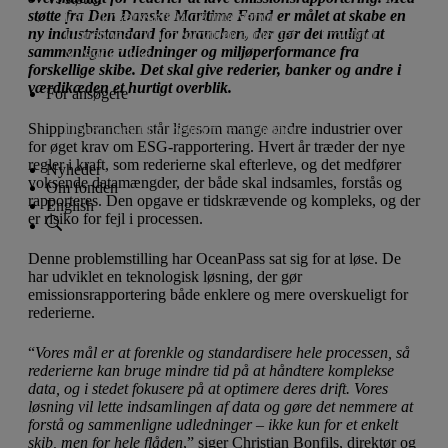
støtte fra Den Danske Maritime Fond er målet at skabe en
Lån til iværksætteri og innovation
ny industristandard for branchen, der gør det muligt at
Donationer til almennyttige projekter
Projekter
sammenligne udledninger og miljøperformance fra
Vi støtter ikke
forskellige skibe. Det skal give rederier, banker og andre i
værdikæden et hurtigt overblik.
For ansøgere
Ansøgningsfrister
Lån til iværksætteri og innovation
Shippingbranchen står ligesom mange andre industrier over
Donationer til almennyttige projekter
for øget krav om ESG-rapportering. Hvert år træder der nye
regler i kraft, som rederierne skal efterleve, og det medfører
Nyheder
voksende datamængder, der både skal indsamles, forstås og
Om fonden
rapporteres. Den opgave er tidskrævende og kompleks, og der
English
er risiko for fejl i processen.
Denne problemstilling har OceanPass sat sig for at løse. De
har udviklet en teknologisk løsning, der gør
emissionsrapportering både enklere og mere overskueligt for
rederierne.
“
Vores mål er at forenkle og standardisere hele processen, så
rederierne kan bruge mindre tid på at håndtere komplekse
data, og i stedet fokusere på at optimere deres drift. Vores
løsning vil lette indsamlingen af data og gøre det nemmere at
forstå og sammenligne udledninger – ikke kun for et enkelt
skib, men for hele flåden
,” siger Christian Bonfils, direktør og