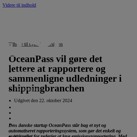
Videre til indhold
Tilbage til nyhedsoversigten
OceanPass vil gøre det
lettere at rapportere og
Vi støtter
sammenligne udledninger i
shippingbranchen
For ansøgere
Udgivet den
22. oktober 2024
Nyheder
Om fonden
English
Den danske startup OceanPass står bag et nyt og
automatiseret rapporteringssystem, som gør det enkelt og
overskueligt for rederier at lave emissionsrapportering. Med
Vi støtter