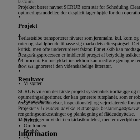
lastrum.
Projektet bærer navnet SCRUB som står for Scheduling Clean
optimeringsmodeller, der eksplicit tager højde for den operati
Vi støtter
Projekt
For ansøgere
Tørlastskibe transporterer råvarer som jernmalm, kul, korn og 
ruter og skal løbende tilpasse sig markedets efterspørgsel. Det 
kritisk, men ofte undervurderet faktor. Før et skib kan modtage
Nyheder
Rengøringsprocessen er imidlertid præget af betydelig usikker
Om fonden
69 procent. En mislykket inspektion kan medføre gentagne rengø
English
stort set ignoreret i den videnskabelige litteratur.
Resultater
Vi støtter
Lån til iværksætteri og innovation
Donationer til alm
SCRUB vil som det første projekt systematisk kortlægge og mo
optimeringsalgoritmer, der kan generere ruteplanér, som er rob
For ansøgere
rengøringsforsinkelser, inspektionsfejl og vejrrelaterede forstyr
Ansøgningsfrister
Lån til iværksætteri og innovation
Projektet vil desuden udvikle et strategisk beslutningsstøttev
rengøringsomkostninger og planlægning af flådeudnyttelse.
Metoderne er udviklet i en tørlastkontekst, men er overførbar
Nyheder
Om fonden
English
Information