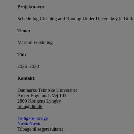
Projektnavn:
Scheduling Cleaning and Routing Under Uncertainty in Bu
Tema:
Maritim Forskning
Tid:
2026–2028
Kontakt:
Danmarks Tekniske Universitet
Anker Engelunds Vej 101
2800 Kongens Lyngby
rmlu@dtu.dk
Tidligere
Forrige
Næste
Næste
Tilbage til søgeresultatet