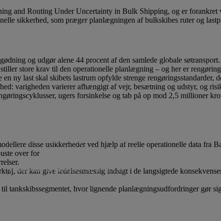
ing and Routing Under Uncertainty in Bulk Shipping, og er forankre
onelle sikkerhed, som præger planlægningen af bulkskibes ruter og lastp
Lån til iværksætteri og inn
gødning og udgør alene 44 procent af den samlede globale søtransport. Ti
Ansøgningsfrister
stiller store krav til den operationelle planlægning – og her er rengørin
 en ny last skal skibets lastrum opfylde strenge rengøringsstandarder, de
hed: varigheden varierer afhængigt af vejr, besætning og udstyr, og risi
ringscyklusser, ugers forsinkelse og tab på op mod 2,5 millioner kroner
ennyttige projekter
Projekter
Vi støtter ikke
dellere disse usikkerheder ved hjælp af reelle operationelle data fra
uste over for
relser.
Donationer til almennyttige projekter
ærktøj, der kan give ledelsesmæssig indsigt i de langsigtede konsekvense
e til tankskibssegmentet, hvor lignende planlægningsudfordringer gør s