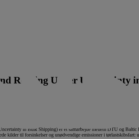
and Routing Under Uncertainty 
certainty in Bulk Shipping) er et samarbejde mellem DTU og Baltic 
ede kilder til forsinkelser og unødvendige emissioner i tørlastskibsfart