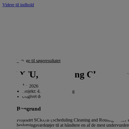
Videre til indhold
Tilbage til søgeresultatet
DTU, Scheduling Cleaning 
År:
2026
Projekt:
4. Maritim forskning
Udgivet den
17. juni 2026
Baggrund
Projektet SCRUB (Scheduling Cleaning and Routing Under Un
beslutningsværktøjer til at håndtere en af de mest undervurder