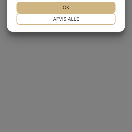
JA
NEJ
OK
JA
NEJ
NØDVENDIGE
PRÆFERENCER
AFVIS ALLE
JA
NEJ
JA
NEJ
MARKETING
STATISTIK