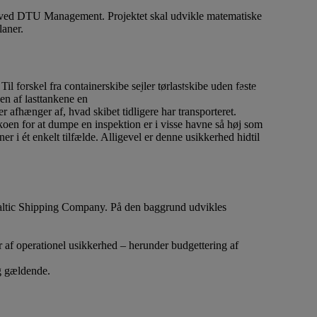
t ved DTU Management. Projektet skal udvikle matematiske
laner.
ovation
Donationer til almennyttige projekter
Projekter
Vi støt
l forskel fra containerskibe sejler tørlastskibe uden faste
Lån til iværksætteri og innovation
Donationer til almennyttige pr
gen af lasttankene en
r afhænger af, hvad skibet tidligere har transporteret.
koen for at dumpe en inspektion er i visse havne så høj som
 i ét enkelt tilfælde. Alligevel er denne usikkerhed hidtil
 Baltic Shipping Company. På den baggrund udvikles
r af operationel usikkerhed – herunder budgettering af
ig gældende.