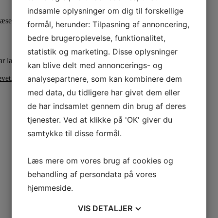
indsamle oplysninger om dig til forskellige
 læse mere om de projekter, der modtager økonomisk støtte.
formål, herunder: Tilpasning af annoncering,
bedre brugeroplevelse, funktionalitet,
statistik og marketing. Disse oplysninger
ar læst og accepteret vores
Databeskyttelsespolitik
.
kan blive delt med annoncerings- og
vet.
analysepartnere, som kan kombinere dem
med data, du tidligere har givet dem eller
de har indsamlet gennem din brug af deres
tjenester. Ved at klikke på 'OK' giver du
samtykke til disse formål.
Læs mere om vores brug af cookies og
behandling af persondata på vores
hjemmeside.
VIS
DETALJER