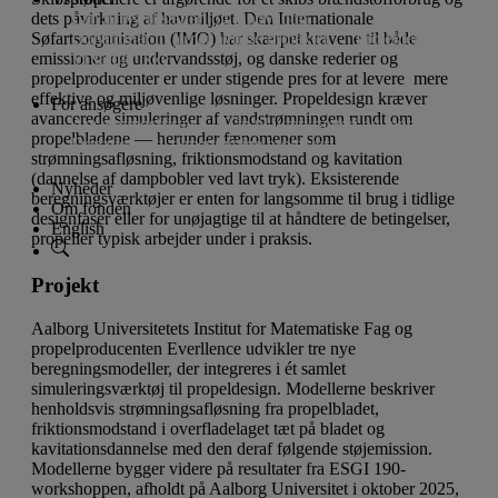
dets påvirkning af havmiljøet. Den Internationale
Lån til iværksætteri og innovation
Søfartsorganisation (IMO) har skærpet kravene til både
Donationer til almennyttige projekter
Projekter
emissioner og undervandsstøj, og danske rederier og
Vi støtter ikke
propelproducenter er under stigende pres for at levere mere
effektive og miljøvenlige løsninger. Propeldesign kræver
For ansøgere
avancerede simuleringer af vandstrømningen rundt om
Ansøgningsfrister
Lån til iværksætteri og innovation
propelbladene — herunder fænomener som
Donationer til almennyttige projekter
strømningsafløsning, friktionsmodstand og kavitation
(dannelse af dampbobler ved lavt tryk). Eksisterende
Nyheder
beregningsværktøjer er enten for langsomme til brug i tidlige
Om fonden
designfaser eller for unøjagtige til at håndtere de betingelser,
English
propeller typisk arbejder under i praksis.
Projekt
Aalborg Universitetets Institut for Matematiske Fag og
propelproducenten Everllence udvikler tre nye
beregningsmodeller, der integreres i ét samlet
simuleringsværktøj til propeldesign. Modellerne beskriver
henholdsvis strømningsafløsning fra propelbladet,
friktionsmodstand i overfladelaget tæt på bladet og
kavitationsdannelse med den deraf følgende støjemission.
Modellerne bygger videre på resultater fra ESGI 190-
workshoppen, afholdt på Aalborg Universitet i oktober 2025,