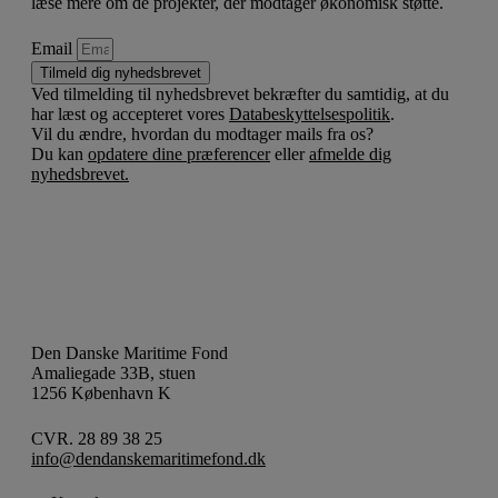
læse mere om de projekter, der modtager økonomisk støtte.
Email
Tilmeld dig nyhedsbrevet
Ved tilmelding til nyhedsbrevet bekræfter du samtidig, at du
har læst og accepteret vores
Databeskyttelsespolitik
.
Vil du ændre, hvordan du modtager mails fra os?
Du kan
opdatere dine præferencer
eller
afmelde dig
nyhedsbrevet.
Den Danske Maritime Fond
Amaliegade 33B, stuen
1256 København K
CVR. 28 89 38 25
info@dendanskemaritimefond.dk