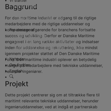
Vi støtter
Baggrund
Lån til iværksætteri og innovation
Donationer til almennyttige projekter
For den maritime industri er adgang til de rigtige
Projekter
Vi støtter ikke
medarbejdere med de rigtige uddannelser og
For ansøgere
kompetencer afgørende for branchens fortsatte
Ansøgningsfrister
succes og udvikling. Derfor er Danske Maritime
Lån til iværksætteri og innovation
engageret i en lang række aktiviteter og indsatser
Donationer til almennyttige projekter
inden for uddannelse og rekruttering, ikke mindst
igennem projekter støttet af Den Danske Maritime
Nyheder
Fond. Den maritime industri oplever en betydelig
Om fonden
mangel på medarbejdere med tekniske uddannelser,
English
herunder ingeniører.
Projekt
Dette projekt centrerer sig om at tiltrække flere til
maritimt relevante tekniske uddannelser, herunder
ingeniøruddannelser, ved at indgå et partnerskab