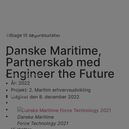
Videre
til
indhold
Tilbage til søgeresultatet
Danske Maritime,
Vi støtter
Partnerskab med
Lån til iværk
Engineer the Future
For ansøgere
Ansø
År:
2022
Projekt:
2. Maritim erhvervsudvikling
Nyheder
Udgivet den
8. december 2022
Om fonden
English
Danske Maritime
Force Technology 2021