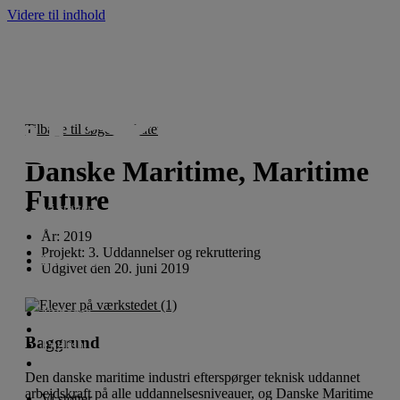
Videre til indhold
Tilbage til søgeresultatet
Danske Maritime, Maritime
Future
Vi støtter
År:
2019
Projekt:
3. Uddannelser og rekruttering
For ansøgere
Udgivet den
20. juni 2019
Nyheder
Om fonden
Baggrund
English
Den danske maritime industri efterspørger teknisk uddannet
arbejdskraft på alle uddannelsesniveauer, og Danske Maritime
Vi støtter