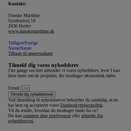
Kontakt:
Danske Maritime
Symfonivej 18
2930 Herlev
www.danskemaritime.dk
Tidligere
Forrige
Næste
Næste
Tilbage til søgeresultatet
Tilmeld dig vores nyhedsbrev
Fire gange om året udsender vi vores nyhedsbrev, hvor I kan
læse mere om de projekter, der modtager økonomisk støtte.
Email
Tilmeld dig nyhedsbrevet
Ved tilmelding til nyhedsbrevet bekræfter du samtidig, at du
har læst og accepteret vores
Databeskyttelsespolitik
.
Vil du ændre, hvordan du modtager mails fra os?
Du kan
opdatere dine præferencer
eller
afmelde dig
nyhedsbrevet.