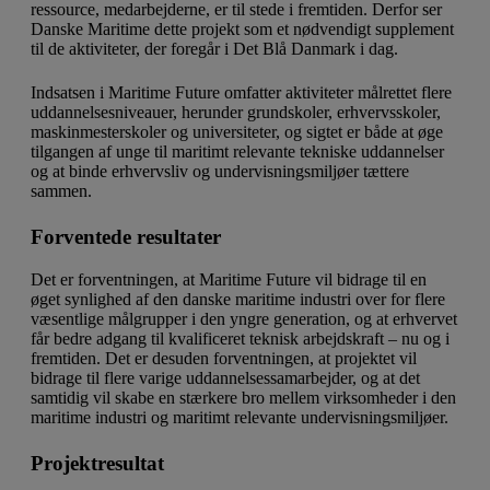
ressource, medarbejderne, er til stede i fremtiden. Derfor ser
Danske Maritime dette projekt som et nødvendigt supplement
til de aktiviteter, der foregår i Det Blå Danmark i dag.
Indsatsen i Maritime Future omfatter aktiviteter målrettet flere
uddannelsesniveauer, herunder grundskoler, erhvervsskoler,
maskinmesterskoler og universiteter, og sigtet er både at øge
tilgangen af unge til maritimt relevante tekniske uddannelser
og at binde erhvervsliv og undervisningsmiljøer tættere
sammen.
Forventede resultater
Det er forventningen, at Maritime Future vil bidrage til en
øget synlighed af den danske maritime industri over for flere
væsentlige målgrupper i den yngre generation, og at erhvervet
får bedre adgang til kvalificeret teknisk arbejdskraft – nu og i
fremtiden. Det er desuden forventningen, at projektet vil
bidrage til flere varige uddannelsessamarbejder, og at det
samtidig vil skabe en stærkere bro mellem virksomheder i den
maritime industri og maritimt relevante undervisningsmiljøer.
Projektresultat