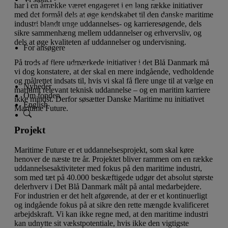
har i en årrække været engageret i en lang række initiativer
Lån til iværksætteri og innovation
med det formål dels at øge kendskabet til den danske maritime
Donationer til almennyttige projekter
Projekter
industri blandt unge uddannelses- og karrieresøgende, dels
Vi støtter ikke
sikre sammenhæng mellem uddannelser og erhvervsliv, og
dels at øge kvaliteten af uddannelser og undervisning.
For ansøgere
Ansøgningsfrister
Lån til iværksætteri og innovation
På trods af flere udmærkede initiativer i det Blå Danmark må
Donationer til almennyttige projekter
vi dog konstatere, at der skal en mere indgående, vedholdende
og målrettet indsats til, hvis vi skal få flere unge til at vælge en
Nyheder
maritimt relevant teknisk uddannelse – og en maritim karriere
Om fonden
ikke mindst. Derfor søsætter Danske Maritime nu initiativet
English
Maritime Future.
Projekt
Maritime Future er et uddannelsesprojekt, som skal køre
henover de næste tre år. Projektet bliver rammen om en række
uddannelsesaktiviteter med fokus på den maritime industri,
som med tæt på 40.000 beskæftigede udgør det absolut største
delerhverv i Det Blå Danmark målt på antal medarbejdere.
For industrien er det helt afgørende, at der er et kontinuerligt
og indgående fokus på at sikre den rette mængde kvalificeret
arbejdskraft. Vi kan ikke regne med, at den maritime industri
kan udnytte sit vækstpotentiale, hvis ikke den vigtigste