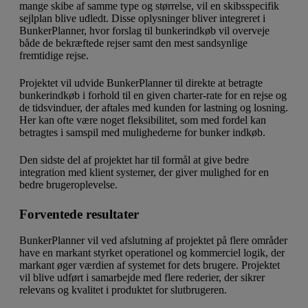
mange skibe af samme type og størrelse, vil en skibsspecifik
sejlplan blive udledt. Disse oplysninger bliver integreret i
BunkerPlanner, hvor forslag til bunkerindkøb vil overveje
både de bekræftede rejser samt den mest sandsynlige
fremtidige rejse.
Projektet vil udvide BunkerPlanner til direkte at betragte
bunkerindkøb i forhold til en given charter-rate for en rejse og
de tidsvinduer, der aftales med kunden for lastning og losning.
Her kan ofte være noget fleksibilitet, som med fordel kan
betragtes i samspil med mulighederne for bunker indkøb.
Den sidste del af projektet har til formål at give bedre
integration med klient systemer, der giver mulighed for en
bedre brugeroplevelse.
Forventede resultater
BunkerPlanner vil ved afslutning af projektet på flere områder
have en markant styrket operationel og kommerciel logik, der
markant øger værdien af systemet for dets brugere. Projektet
vil blive udført i samarbejde med flere rederier, der sikrer
relevans og kvalitet i produktet for slutbrugeren.