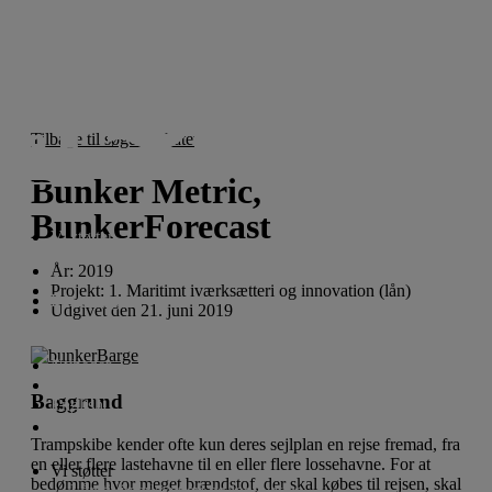
Videre
til
indhold
Tilbage til søgeresultatet
Bunker Metric,
BunkerForecast
Vi støtter
År:
2019
Projekt:
1. Maritimt iværksætteri og innovation (lån)
For ansøgere
Udgivet den
21. juni 2019
Nyheder
Om fonden
Baggrund
English
Trampskibe kender ofte kun deres sejlplan en rejse fremad, fra
en eller flere lastehavne til en eller flere lossehavne. For at
Vi støtter
bedømme hvor meget brændstof, der skal købes til rejsen, skal
Lån til iværksætteri og innovation