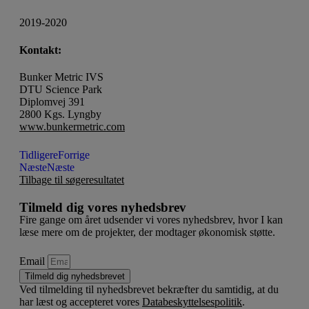
2019-2020
Kontakt:
Bunker Metric IVS
DTU Science Park
Diplomvej 391
2800 Kgs. Lyngby
www.bunkermetric.com
Tidligere
Forrige
Næste
Næste
Tilbage til søgeresultatet
Tilmeld dig vores nyhedsbrev
Fire gange om året udsender vi vores nyhedsbrev, hvor I kan
læse mere om de projekter, der modtager økonomisk støtte.
Email
Tilmeld dig nyhedsbrevet
Ved tilmelding til nyhedsbrevet bekræfter du samtidig, at du
har læst og accepteret vores
Databeskyttelsespolitik
.