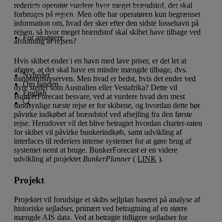
rederiets operatør vurdere hvor meget brændstof, der skal
Donationer til almennyttige projekter
Projekter
forbruges på rejsen. Men ofte har operatøren kun begrænset
Vi støtter ikke
information om, hvad der sker efter den sidste lossehavn på
rejsen, så hvor meget brændstof skal skibet have tilbage ved
For ansøgere
afslutning af rejsen?
Ansøgningsfrister
Lån til iværksætteri og innovation
Donationer til almennyttige projekter
Hvis skibet ender i en havn med lave priser, er det let at
afgøre, at det skal have en mindre mængde tilbage, dvs.
Nyheder
minimumsreserven. Men hvad er bedst, hvis det ender ved
Om fonden
dyre steder som Australien eller Vestafrika? Dette vil
English
BunkerForecast besvare, ved at vurdere hvad den mest
sandsynlige næste rejse er for skibene, og hvordan dette bør
påvirke indkøbet af brændstof ved afsejling fra den første
rejse. Herudover vil det blive betragtet hvordan charter-raten
for skibet vil påvirke bunkerindkøb, samt udvikling af
interfaces til rederiers interne systemer for at gøre brug af
systemet nemt at bruge. BunkerForecast er en videre
udvikling af projektet
BunkerPlanner
(
LINK
).
Projekt
Projektet vil forudsige et skibs sejlplan baseret på analyse af
historiske sejladser, primært ved betragtning af en større
mængde AIS data. Ved at betragte tidligere sejladser for