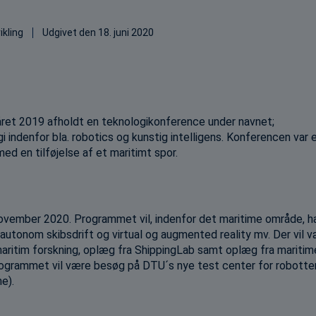
ikling
Udgivet den
18. juni 2020
året 2019 afholdt en teknologikonference under navnet;
indenfor bla. robotics og kunstig intelligens. Konferencen var 
ed en tilføjelse af et maritimt spor.
vember 2020. Programmet vil, indenfor det maritime område, h
autonom skibsdrift og virtual og augmented reality mv. Der vil 
ritim forskning, oplæg fra ShippingLab samt oplæg fra maritim
rogrammet vil være besøg på DTU´s nye test center for robotter
e).