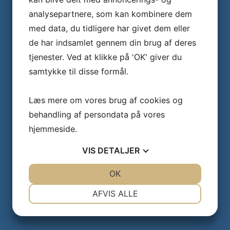
analysepartnere, som kan kombinere dem
med data, du tidligere har givet dem eller
de har indsamlet gennem din brug af deres
tjenester. Ved at klikke på 'OK' giver du
samtykke til disse formål.
Læs mere om vores brug af cookies og
behandling af persondata på vores
hjemmeside.
VIS
DETALJER
JA
NEJ
OK
JA
NEJ
NØDVENDIGE
PRÆFERENCER
AFVIS ALLE
JA
NEJ
JA
NEJ
MARKETING
STATISTIK