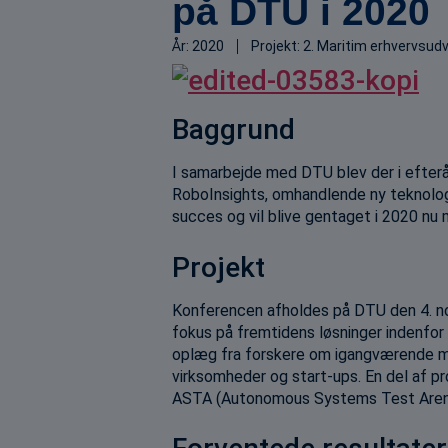
på DTU i 2020
År:
2020
Projekt:
2. Maritim erhvervsudv
Baggrund
I samarbejde med DTU blev der i efter
RoboInsights, omhandlende ny teknologi 
succes og vil blive gentaget i 2020 nu m
Projekt
Konferencen afholdes på DTU den 4. no
fokus på fremtidens løsninger indenfor 
oplæg fra forskere om igangværende ma
virksomheder og start-ups. En del af p
ASTA (Autonomous Systems Test Aren