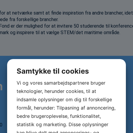
or at netværke samt at finde inspiration fra andre brancher, idet
ede fra forskellige brancher.
nd er der mulighed for at invitere 50 studerende til konferenc
mark og inspirere til at vælge STEM/det maritime område.
Samtykke til cookies
Vi og vores samarbejdspartnere bruger
n
teknologier, herunder cookies, til at
indsamle oplysninger om dig til forskellige
formål, herunder: Tilpasning af annoncering,
bedre brugeroplevelse, funktionalitet,
statistik og marketing. Disse oplysninger
20
kan blive delt med annoncerings- og