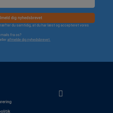
lmeld dig nyhedsbrevet
kræfter du samtidig, at du har læst og accepteret vores
mails fra os?
eller
afmelde dig nyhedsbrevet.
urering
olitik