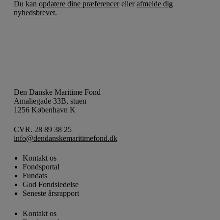
Du kan
opdatere dine præferencer
eller
afmelde dig
nyhedsbrevet.
Den Danske Maritime Fond
Amaliegade 33B, stuen
1256 København K
CVR. 28 89 38 25
info@dendanskemaritimefond.dk
Kontakt os
Fondsportal
Fundats
God Fondsledelse
Seneste årsrapport
Kontakt os