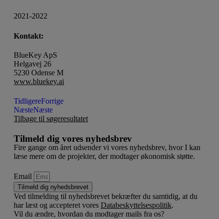
2021-2022
Kontakt:
BlueKey ApS
Helgavej 26
5230 Odense M
www.bluekey.ai
Tidligere
Forrige
Næste
Næste
Tilbage til søgeresultatet
Tilmeld dig vores nyhedsbrev
Fire gange om året udsender vi vores nyhedsbrev, hvor I kan
læse mere om de projekter, der modtager økonomisk støtte.
Email
Tilmeld dig nyhedsbrevet
Ved tilmelding til nyhedsbrevet bekræfter du samtidig, at du
har læst og accepteret vores
Databeskyttelsespolitik
.
Vil du ændre, hvordan du modtager mails fra os?