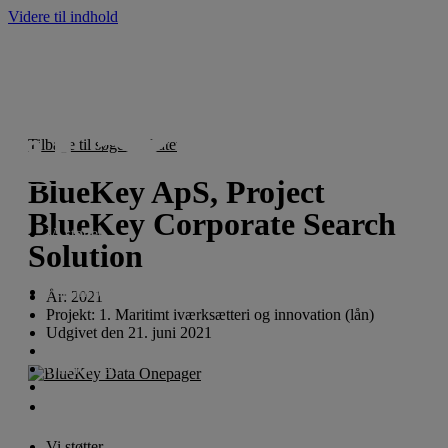
Videre til indhold
Tilbage til søgeresultatet
BlueKey ApS, Project
BlueKey Corporate Search
Vi støtter
Solution
For ansøgere
År:
2021
Projekt:
1. Maritimt iværksætteri og innovation (lån)
Udgivet den
21. juni 2021
Nyheder
Om fonden
English
Vi støtter