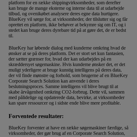
platform for en række shippingvirksomheder, som derefter
kan bruge de mange eksterne og interne data til at udarbejde
tilbud, og ovenikøbet analysere deres egne data hurtigere.
BlueKey vil sørge for, at virksomheder, der tilslutter sig og får
oprettet en platform, ikke behøver at bekymre sig om IT, og i
stedet kan bruge deres dyrebare tid på at gøre det, de er bedst
til.
BlueKey har løbende dialog med kunderne omkring hvad de
ønsker at se på deres platform. Det er stort set kun fantasien,
der sætter grænser for, hvad der kan udarbejdes på en
skræddersyet søgemaskine. Hvis kunderne ønsker det, er det
muligt yderligere at bruge kunstig intelligens på deres data,
der vil finde mønstre og forhold, som brugerne af en BlueKey
Corporate Search Solution kan anvende i deres
beslutningsproces. Samme intelligens vil blive brugt til at
skabe årvågenhed omkring CO2-forbrug. Dette vil, sammen
med pålidelige og opdaterede data, bevirke, at virksomheder
kan spare ressourcer og i sidste ende blive mere profitable.
Forventede resultater:
BlueKey forventer at have en række søgemaskiner færdige, så
virksomheder, der gør brug af en Corporate Search Solution,