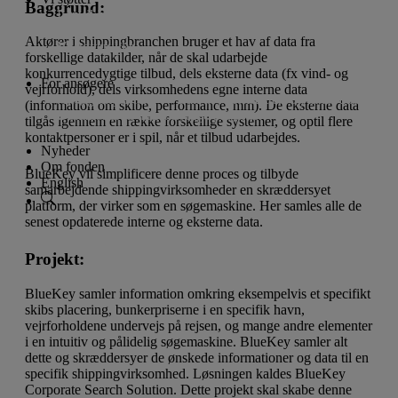
Baggrund:
Lån til iværksætteri og innovation
Donationer til almennyttige projekter
Projekter
Aktører i shippingbranchen bruger et hav af data fra
Vi støtter ikke
forskellige datakilder, når de skal udarbejde
konkurrencedygtige tilbud, dels eksterne data (fx vind- og
For ansøgere
vejrforhold), dels virksomhedens egne interne data
Ansøgningsfrister
Lån til iværksætteri og innovation
(information om skibe, performance, mm). De eksterne data
Donationer til almennyttige projekter
tilgås igennem en række forskellige systemer, og optil flere
kontaktpersoner er i spil, når et tilbud udarbejdes.
Nyheder
Om fonden
BlueKey vil simplificere denne proces og tilbyde
English
samarbejdende shippingvirksomheder en skræddersyet
platform, der virker som en søgemaskine. Her samles alle de
senest opdaterede interne og eksterne data.
Projekt:
BlueKey samler information omkring eksempelvis et specifikt
skibs placering, bunkerpriserne i en specifik havn,
vejrforholdene undervejs på rejsen, og mange andre elementer
i en intuitiv og pålidelig søgemaskine. BlueKey samler alt
dette og skræddersyer de ønskede informationer og data til en
specifik shippingvirksomhed. Løsningen kaldes BlueKey
Corporate Search Solution. Dette projekt skal skabe denne