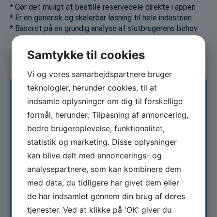
* Gør det muligt at bestille reservedele direkte i appen
* Er en generisk og skalerbar løsning til hele industrien
* Baseret på en grundig analyse af slutbrugerens behov.
Projektresultat
Samtykke til cookies
Afsluttende projektrapport (juli 2023) kan ses her:
Link
Vi og vores samarbejdspartnere bruger
teknologier, herunder cookies, til at
indsamle oplysninger om dig til forskellige
Information
formål, herunder: Tilpasning af annoncering,
bedre brugeroplevelse, funktionalitet,
statistik og marketing. Disse oplysninger
Projektnavn:
kan blive delt med annoncerings- og
Digitalisering af komplekse industrielle maskiner i
analysepartnere, som kan kombinere dem
den maritime industri
med data, du tidligere har givet dem eller
de har indsamlet gennem din brug af deres
Type:
tjenester. Ved at klikke på 'OK' giver du