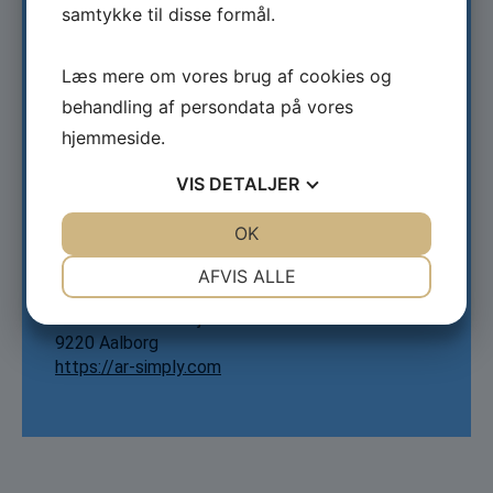
Erhvervsmæssigt
samtykke til disse formål.
Tema:
Læs mere om vores brug af cookies og
Maritime Erhvervsprojekter
behandling af persondata på vores
hjemmeside.
Tid:
VIS
DETALJER
2023
JA
NEJ
OK
JA
NEJ
Kontakt:
NØDVENDIGE
PRÆFERENCER
AFVIS ALLE
AR-Simply
JA
NEJ
JA
NEJ
Thomas Manns Vej 25
9220 Aalborg
MARKETING
STATISTIK
https://ar-simply.com