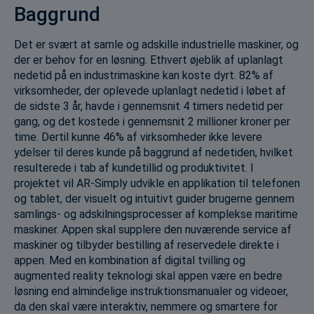
Baggrund
Det er svært at samle og adskille industrielle maskiner, og
der er behov for en løsning. Ethvert øjeblik af uplanlagt
nedetid på en industrimaskine kan koste dyrt. 82% af
virksomheder, der oplevede uplanlagt nedetid i løbet af
de sidste 3 år, havde i gennemsnit 4 timers nedetid per
gang, og det kostede i gennemsnit 2 millioner kroner per
time. Dertil kunne 46% af virksomheder ikke levere
ydelser til deres kunde på baggrund af nedetiden, hvilket
resulterede i tab af kundetillid og produktivitet. I
projektet vil AR-Simply udvikle en applikation til telefonen
og tablet, der visuelt og intuitivt guider brugerne gennem
samlings- og adskilningsprocesser af komplekse maritime
maskiner. Appen skal supplere den nuværende service af
maskiner og tilbyder bestilling af reservedele direkte i
appen. Med en kombination af digital tvilling og
augmented reality teknologi skal appen være en bedre
løsning end almindelige instruktionsmanualer og videoer,
da den skal være interaktiv, nemmere og smartere for