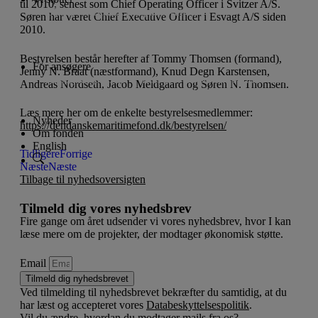
til 2010, senest som Chief Operating Officer i Svitzer A/S.
Lån til iværksætteri og innovation
Søren har været Chief Executive Officer i Esvagt A/S siden
Donationer til almennyttige projekter
Projekter
2010.
Vi støtter ikke
Bestyrelsen består herefter af Tommy Thomsen (formand),
For ansøgere
Jenny N. Braat (næstformand), Knud Degn Karstensen,
Ansøgningsfrister
Lån til iværksætteri og innovation
Andreas Nordseth, Jacob Meldgaard og Søren N. Thomsen.
Donationer til almennyttige projekter
Læs mere her om de enkelte bestyrelsesmedlemmer:
Nyheder
https://dendanskemaritimefond.dk/bestyrelsen/
Om fonden
English
Tidligere
Forrige
Næste
Næste
Tilbage til nyhedsoversigten
Tilmeld dig vores nyhedsbrev
Fire gange om året udsender vi vores nyhedsbrev, hvor I kan
læse mere om de projekter, der modtager økonomisk støtte.
Email
Tilmeld dig nyhedsbrevet
Ved tilmelding til nyhedsbrevet bekræfter du samtidig, at du
har læst og accepteret vores
Databeskyttelsespolitik
.
Vil du ændre, hvordan du modtager mails fra os?