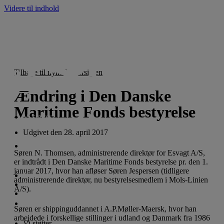
Videre til indhold
Tilbage til nyhedsoversigten
Ændring i Den Danske
Maritime Fonds bestyrelse
Vi støtter
Udgivet den
28. april 2017
For ansøgere
Søren N. Thomsen, administrerende direktør for Esvagt A/S,
er indtrådt i Den Danske Maritime Fonds bestyrelse pr. den 1.
januar 2017, hvor han afløser Søren Jespersen (tidligere
Nyheder
administrerende direktør, nu bestyrelsesmedlem i Mols-Linien
Om fonden
A/S).
English
Søren er shippinguddannet i A.P.Møller-Maersk, hvor han
arbejdede i forskellige stillinger i udland og Danmark fra 1986
Vi støtter