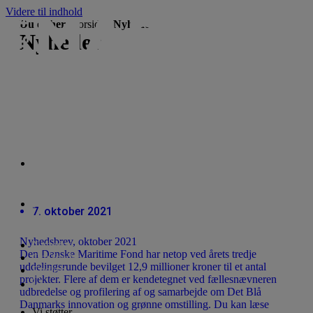
Videre til indhold
Du er her:
Forside
Nyheder
Nyheder
Vi støtter
For ansøgere
7. oktober 2021
Nyhedsbrev, oktober 2021
Nyheder
Den Danske Maritime Fond har netop ved årets tredje
Om fonden
uddelingsrunde bevilget 12,9 millioner kroner til et antal
English
projekter. Flere af dem er kendetegnet ved fællesnævneren
udbredelse og profilering af og samarbejde om Det Blå
Danmarks innovation og grønne omstilling. Du kan læse
Vi støtter