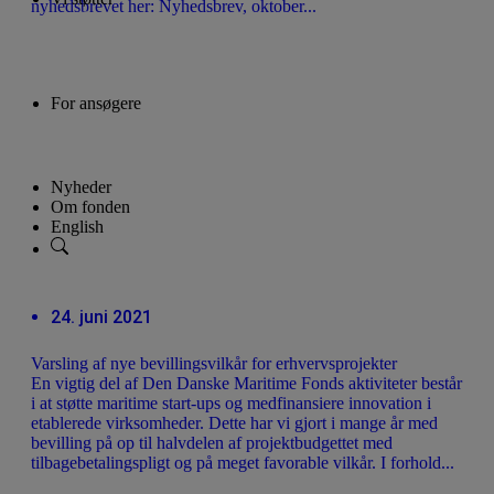
nyhedsbrevet her: Nyhedsbrev, oktober...
Lån til iværksætteri og innovation
Donationer til almennyttige projekter
Projekter
Vi støtter ikke
For ansøgere
Ansøgningsfrister
Lån til iværksætteri og innovation
Donationer til almennyttige projekter
Nyheder
Om fonden
English
24. juni 2021
Varsling af nye bevillingsvilkår for erhvervsprojekter
En vigtig del af Den Danske Maritime Fonds aktiviteter består
i at støtte maritime start-ups og medfinansiere innovation i
etablerede virksomheder. Dette har vi gjort i mange år med
bevilling på op til halvdelen af projektbudgettet med
tilbagebetalingspligt og på meget favorable vilkår. I forhold...