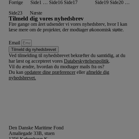
Side
18
Forrige
Side
1
…
Side
16
Side
17
Side
19
Side
20
…
Side
23
Næste
Tilmeld dig vores nyhedsbrev
Fire gange om året udsender vi vores nyhedsbrev, hvor I kan
læse mere om de projekter, der modtager økonomisk støtte.
Email
Tilmeld dig nyhedsbrevet
Ved tilmelding til nyhedsbrevet bekræfter du samtidig, at du
har læst og accepteret vores
Databeskyttelsespolitik
.
Vil du ændre, hvordan du modtager mails fra os?
Du kan
opdatere dine præferencer
eller
afmelde dig
nyhedsbrevet.
Den Danske Maritime Fond
Amaliegade 33B, stuen
1256 København K