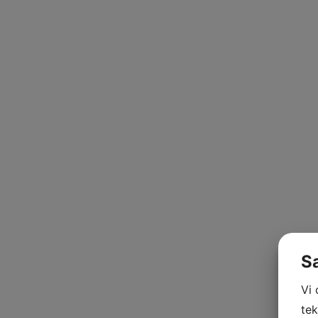
S
Vi
tek