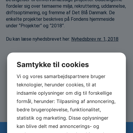
fordeler sig over temaerne miljø, rekruttering, uddannelse,
driftsoptimering, og fremme af Det Blå Danmark. De
enkelte projekter beskrives på Fondens hjemmeside
under ”Projekter” og ”2018”.
Du kan læse nyhedsbrevet her:
Nyhedsbrev nr. 1, 2018
Samtykke til cookies
Næste
Vi og vores samarbejdspartnere bruger
teknologier, herunder cookies, til at
indsamle oplysninger om dig til forskellige
formål, herunder: Tilpasning af annoncering,
Tilbage til nyhedsoversigten
bedre brugeroplevelse, funktionalitet,
statistik og marketing. Disse oplysninger
kan blive delt med annoncerings- og