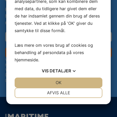
analysepartnere, som kan kombinere dem
Tilmeld dig vores nyhedsbrev
med data, du tidligere har givet dem eller
Fire gange om året udsender vi vores nyhedsbrev,
de har indsamlet gennem din brug af deres
hvor I kan læse mere om de projekter, der
modtager økonomisk støtte.
tjenester. Ved at klikke på 'OK' giver du
samtykke til disse formål.
Læs mere om vores brug af cookies og
behandling af persondata på vores
Tilmeld dig nyhedsbrevet
hjemmeside.
Ved tilmelding til nyhedsbrevet bekræfter du samtidig, at du
har læst og accepteret vores
Databeskyttelsespolitik
.
Vil du ændre, hvordan du modtager mails fra os?
VIS
DETALJER
Du kan
opdatere dine præferencer
eller
afmelde dig
nyhedsbrevet.
JA
NEJ
OK
JA
NEJ
NØDVENDIGE
PRÆFERENCER
AFVIS ALLE
JA
NEJ
JA
NEJ
MARKETING
STATISTIK