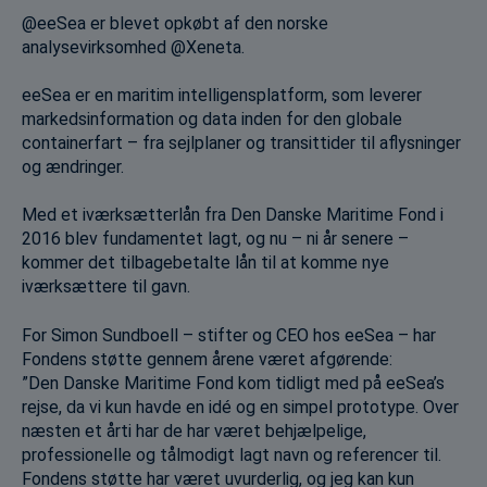
@eeSea er blevet opkøbt af den norske
analysevirksomhed @Xeneta.
eeSea er en maritim intelligensplatform, som leverer
markedsinformation og data inden for den globale
container­fart – fra sejlplaner og transittider til aflysninger
og ændringer.
Med et iværksætterlån fra Den Danske Maritime Fond i
2016 blev fundamentet lagt, og nu – ni år senere –
kommer det tilbagebetalte lån til at komme nye
iværksættere til gavn.
For Simon Sundboell – stifter og CEO hos eeSea – har
Fondens støtte gennem årene været afgørende:
”Den Danske Maritime Fond kom tidligt med på eeSea’s
rejse, da vi kun havde en idé og en simpel prototype. Over
næsten et årti har de har været behjælpelige,
professionelle og tålmodigt lagt navn og referencer til.
Fondens støtte har været uvurderlig, og jeg kan kun