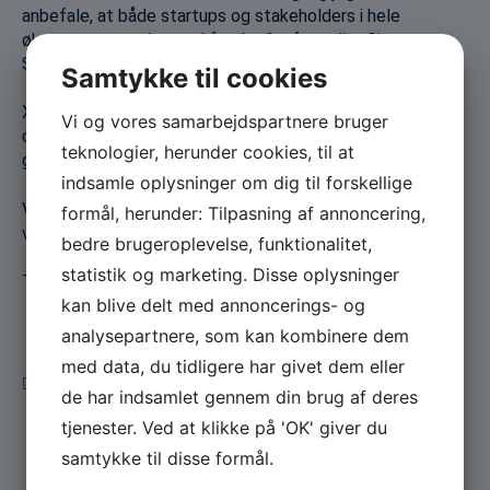
anbefale, at både startups og stakeholders i hele
økosystemet taler med fonden,” – fortæller Simon
Sundboell.
Samtykke til cookies
Xeneta er en analyse- og fragtrateplatform for
Vi og vores samarbejdspartnere bruger
containershipping og luftfragt, som samarbejder med
teknologier, herunder cookies, til at
globale brands som Nestlé, Volvo og Coca-Cola.
indsamle oplysninger om dig til forskellige
Vi glæder os til at følge udviklingen, når de to
formål, herunder: Tilpasning af annoncering,
virksomheder nu forenes.
bedre brugeroplevelse, funktionalitet,
statistik og marketing. Disse oplysninger
Tillykke til hele eeSea-holdet og Xeneta!
kan blive delt med annoncerings- og
analysepartnere, som kan kombinere dem
med data, du tidligere har givet dem eller
Forrige
Næste
de har indsamlet gennem din brug af deres
tjenester. Ved at klikke på 'OK' giver du
samtykke til disse formål.