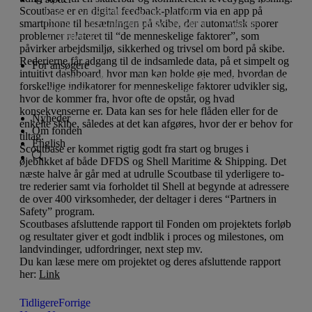
Scoutbase er en digital feedback-platform via en app på
Lån til iværksætteri og innovation
smartphone til besætningen på skibe, der automatisk sporer
Donationer til almennyttige projekter
Projekter
problemer relateret til “de menneskelige faktorer”, som
Vi støtter ikke
påvirker arbejdsmiljø, sikkerhed og trivsel om bord på skibe.
Rederierne får adgang til de indsamlede data, på et simpelt og
For ansøgere
intuitivt dashboard, hvor man kan holde øje med, hvordan de
Ansøgningsfrister
Lån til iværksætteri og innovation
forskellige indikatorer for menneskelige faktorer udvikler sig,
Donationer til almennyttige projekter
hvor de kommer fra, hvor ofte de opstår, og hvad
konsekvenserne er. Data kan ses for hele flåden eller for de
Nyheder
enkelte skibe, således at det kan afgøres, hvor der er behov for
Om fonden
tiltag.
English
Scoutbase er kommet rigtig godt fra start og bruges i
øjeblikket af både DFDS og Shell Maritime & Shipping. Det
næste halve år går med at udrulle Scoutbase til yderligere to-
tre rederier samt via forholdet til Shell at begynde at adressere
de over 400 virksomheder, der deltager i deres “Partners in
Safety” program.
Scoutbases afsluttende rapport til Fonden om projektets forløb
og resultater giver et godt indblik i proces og milestones, om
landvindinger, udfordringer, next step mv.
Du kan læse mere om projektet og deres afsluttende rapport
her:
Link
Tidligere
Forrige