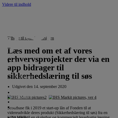
Videre til indhold
Tilbage til nyhedsoversigten
Læs med om et af vores
erhvervsprojekter der via en
Vi støtter
app bidrager til
sikkerhedslæring til søs
For ansøgere
Udgivet den
14. september 2020
Nyheder
Om fonden
English
Scoutbase fik i 2019 et start-up lån af Fonden til at
videreudvikle deres produkt (Sikkerhedslæring til søs) fra en
tidlig MVP til en skalerbar og kommercielt levedygtig løsning.
Vi støtter