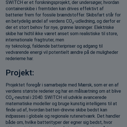
SWITCH er et forskningsprojekt, der undersøger, hvordan
containerskibe i fremtiden kan drives effektivt af
batterier frem for fossile brændstoffer. Skibsfart står for
en betydelig andel af verdens CO₂-udledning, og derfor er
der et stort behov for nye, grønne løsninger. Elektriske
skibe har hidtil ikke været anset som realistiske til store,
internationale fragtruter, men
ny teknologi, faldende batteripriser og adgang til
vedvarende energi vil potentielt ændre på de muligheder
rederierne har.
Projekt:
Projektet foregår i samarbejde med Mærsk, som er en af
verdens største rederier og har en målsætning om at blive
CO₂-neutral i 2040. SWITCH vil udvikle avancerede
matematiske modeller og bruge kunstig intelligens til at
finde ud af, hvordan batteri-drevne skibe bedst kan
indpasses i globale og regionale rutenetværk. Det handler
både om, hvilke batterityper der egner sig bedst, hvor