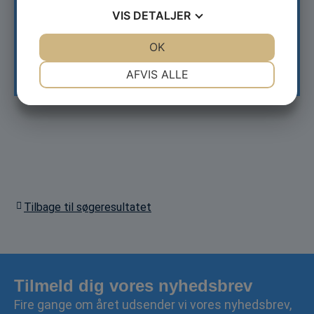
VIS
DETALJER
DTU Management
Marmorvej 51
JA
NEJ
OK
JA
NEJ
2100 København Ø
https://www.dtu.dk/
NØDVENDIGE
PRÆFERENCER
AFVIS ALLE
JA
NEJ
JA
NEJ
MARKETING
STATISTIK
Tilbage til søgeresultatet
Tilmeld dig vores nyhedsbrev
Fire gange om året udsender vi vores nyhedsbrev,