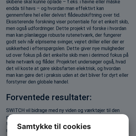
skibene skal kunne oplade – f.eks. i havne eller måske
endda til havs – og hvordan man effektivt kan
gennemføre hel eller delvist flådeudskiftning over tid.
Eksisterende forskning viser potentiale for et enkelt skib,
men også udfordringer. Dette projekt vil forske i hvordan
man kan planlægge robuste rutenetværk, der fungerer
godt selv når elpriserne svinger, vejret driller eller der er
usikkerhed i efterspørgslen. Dette giver nye muligheder
ud over fokus på det enkelte skib men i derimod fokus på
hele netværk og flåder. Projektet undersøger også, hvad
det vil koste at gøre skibsfarten elektrisk, og hvordan
man kan gøre det i praksis uden at det bliver for dyrt eller
forstyrrer den globale handel.
Forventede resultater:
SWITCH vil bidrage med ny viden og værktøjer til den
grønne omstilling af skibsfarten – en industri der
transporterer næsten 90 % af verdens varer og derfor
Samtykke til cookies
spiller en nøglerolle i den globale klimakamp.