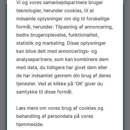
Vi og vores samarbejdspartnere bruger
teknologier, herunder cookies, til at
indsamle oplysninger om dig til forskellige
Information
formål, herunder: Tilpasning af annoncering,
bedre brugeroplevelse, funktionalitet,
Projektnavn:
statistik og marketing. Disse oplysninger
kan blive delt med annoncerings- og
Sustainable Network Design: Electrifying
analysepartnere, som kan kombinere dem
Container Shipping (SWITCH)
med data, du tidligere har givet dem eller
Tema:
de har indsamlet gennem din brug af deres
tjenester. Ved at klikke på 'OK' giver du
Maritim Forskning
samtykke til disse formål.
Tid:
Læs mere om vores brug af cookies og
2025-2027
behandling af persondata på vores
hjemmeside.
Kontakt: