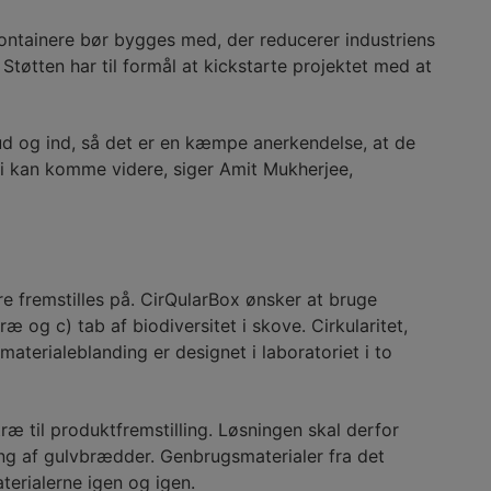
ontainere bør bygges med, der reducerer industriens
tøtten har til formål at kickstarte projektet med at
 ud og ind, så det er en kæmpe anerkendelse, at de
 vi kan komme videre, siger Amit Mukherjee,
e fremstilles på. CirQularBox ønsker at bruge
æ og c) tab af biodiversitet i skove. Cirkularitet,
terialeblanding er designet i laboratoriet i to
æ til produktfremstilling. Løsningen skal derfor
ling af gulvbrædder. Genbrugsmaterialer fra det
terialerne igen og igen.