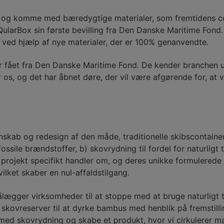
er og komme med bæredygtige materialer, som fremtidens c
larBox sin første bevilling fra Den Danske Maritime Fond. S
e ved hjælp af nye materialer, der er 100% genanvendte.
 har fået fra Den Danske Maritime Fond. De kender branchen
r os, og det har åbnet døre, der vil være afgørende for, at
nskab og redesign af den måde, traditionelle skibscontainer
sile brændstoffer, b) skovrydning til fordel for naturligt tr
ojekt specifikt handler om, og deres unikke formulerede ma
vilket skaber en nul-affaldstilgang.
lægger virksomheder til at stoppe med at bruge naturligt tr
er skovreserver til at dyrke bambus med henblik på fremstil
med skovrydning og skabe et produkt, hvor vi cirkulerer ma