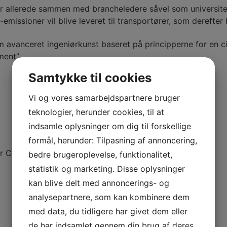
r allerede sammen med brancheledere såvel som universite
emissioner vil blive leveret til transportører, som derefte
em avanceret ingeniørkunst baseret på principperne for en 
ment”.
Samtykke til cookies
Vi og vores samarbejdspartnere bruger
teknologier, herunder cookies, til at
indsamle oplysninger om dig til forskellige
formål, herunder: Tilpasning af annoncering,
er CO2-udledning
bedre brugeroplevelse, funktionalitet,
statistik og marketing. Disse oplysninger
kan blive delt med annoncerings- og
analysepartnere, som kan kombinere dem
med data, du tidligere har givet dem eller
de har indsamlet gennem din brug af deres