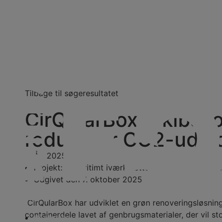
Videre
til
indhold
Tilbage til søgeresultatet
CirQularBox, Skibsco
reducerer CO2-udle
År:
2025
Projekt:
1. Maritimt iværksætteri og innovation (lå
Udgivet den
7. oktober 2025
CirQularBox har udviklet en grøn renoveringsløsning
containerdele lavet af genbrugsmaterialer, der vil st
Vi støtter