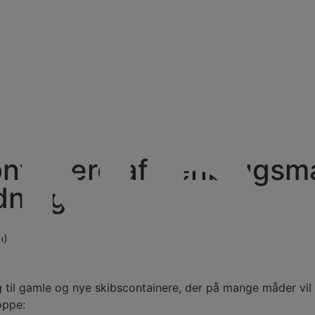
ntainere af genbrugsmat
dning
n)
 til gamle og nye skibscontainere, der på mange måder vil 
oppe: