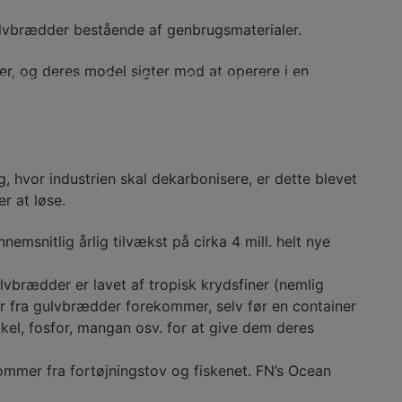
 almennyttige projekter
Projekter
Vi støtter ikke
​​gulvbrædder bestående af genbrugsmaterialer.
er, og deres model sigter mod at operere i en
og innovation
Donationer til almennyttige projekter
, hvor industrien skal dekarbonisere, er dette blevet
r at løse.
nnemsnitlig årlig tilvækst på cirka 4 mill. helt nye
lvbrædder er lavet af tropisk krydsfiner (nemlig
ner fra gulvbrædder forekommer, selv før en container
el, fosfor, mangan osv. for at give dem deres
kommer fra fortøjningstov og fiskenet. FN’s Ocean