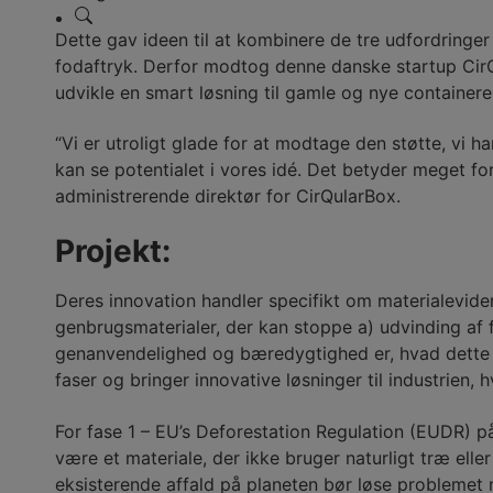
Dette gav ideen til at kombinere de tre udfordring
fodaftryk. Derfor modtog denne danske startup CirQu
udvikle en smart løsning til gamle og nye container
“Vi er utroligt glade for at modtage den støtte, vi
kan se potentialet i vores idé. Det betyder meget fo
administrerende direktør for CirQularBox.
Projekt:
Deres innovation handler specifikt om materialevide
genbrugsmaterialer, der kan stoppe a) udvinding af fos
genanvendelighed og bæredygtighed er, hvad dette pr
faser og bringer innovative løsninger til industrien, h
For fase 1 – EU’s Deforestation Regulation (EUDR) på
være et materiale, der ikke bruger naturligt træ ell
eksisterende affald på planeten bør løse problemet 