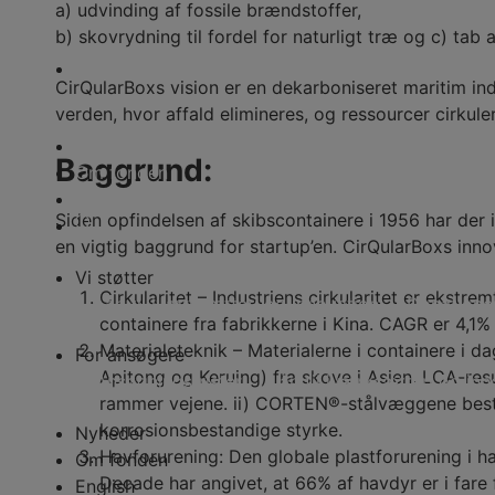
a) udvinding af fossile brændstoffer,
b) skovrydning til fordel for naturligt træ og c) tab
For ansøgere
CirQularBoxs vision er en dekarboniseret maritim in
verden, hvor affald elimineres, og ressourcer cirkule
Nyheder
Baggrund:
Om fonden
English
Siden opfindelsen af ​​skibscontainere i 1956 har de
en vigtig baggrund for startup’en. CirQularBoxs innov
Vi støtter
Cirkularitet – Industriens cirkularitet er ekstre
Lån til iværksætteri og innovation
Donationer
containere fra fabrikkerne i Kina. CAGR er 4,1%
Materialeteknik – Materialerne i containere i d
For ansøgere
Apitong og Keruing) fra skove i Asien. LCA-resu
Ansøgningsfrister
Lån til iværksætteri og in
rammer vejene. ii) CORTEN®-stålvæggene består
korrosionsbestandige styrke.
Nyheder
Havforurening: Den globale plastforurening i ha
Om fonden
Decade har angivet, at 66% af havdyr er i fare 
English