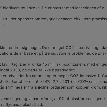
Lån til iværksætteri og innovation
Donationer til
 af biodiversitet i skove. De er startet med lanceringen af 
dustri, der opererer bæredygtigt gennem cirkulære praksiss
Ansøgningsfrister
Lån til iværksætteri 
res.
r ikke ændret sig meget. De er meget CO2-intensive, og i dag
ationsidé er baseret på tre industrielle problemer, de ønske
mt lav i dag. Der er cirka 45 mill. skibscontainere, med en ge
 til almennyttige projekter
Projekter
Vi støtter ikke
 indtil 2030, og dette er ikke bæredygtigt.
ag er udvundet fra naturen og er meget CO2-intensive. i) Gu
ltater har afsløret, at ~64% (2,7 t/20’ft) af CO2- emissio
novation
Donationer til almennyttige projekter
 af mineraler fra sjældne jordarter som kobber, krom, nikk
vene stiger, og vi har erfaret, at 9% af plastforureningen 
fra flydende plastaffald.