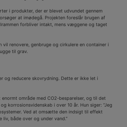
arter i produkter, der er blevet udvundet gennem
 forsøger at imødegå. Projekten foreslår brugen af
talrammen forbliver intakt, mens væggene og taget
 vil renovere, genbruge og cirkulere en container i
gge til grav.
r og reducere skovrydning. Dette er ikke let i
r et enormt område med CO2-besparelser, og til det
 og korrosionsvidenskab i over 10 år. Hun siger: “Jeg
osystemer. Ved at omsætte den indsigt til effekt
te liv, både over og under vand.”