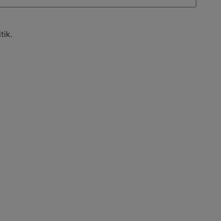
tik
.