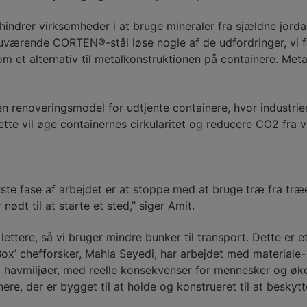
hindrer virksomheder i at bruge mineraler fra sjældne jord
et nuværende CORTEN®-stål løse nogle af de udfordringer, vi
om et alternativ til metalkonstruktionen på containere. Me
en renoveringsmodel for udtjente containere, hvor industrien
tte vil øge containernes cirkularitet og reducere CO2 fra vu
ste fase af arbejdet er at stoppe med at bruge træ fra træe
nødt til at starte et sted,” siger Amit.
 lettere, så vi bruger mindre bunker til transport. Dette e
Box’ chefforsker, Mahla Seyedi, har arbejdet med materiale-
 – i havmiljøer, med reelle konsekvenser for mennesker og øk
ere, der er bygget til at holde og konstrueret til at beskyt