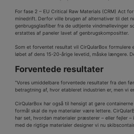
For fase 2 – EU Critical Raw Materials (CRM) Act for
minedrift. Derfor ville brugen af alternativer til d
genbrugsglasfiber fra de udtjente vindmøllevinger s
erstattes af paneler lavet af genbrugskompositter.
Som et forventet resultat vil CirQularBox formulere 
løbet af dens 15-20-årige levetid, måske længere. De
Forventede resultater
“Vores umiddelbare forventede resultater fra den før
betragtning af, hvor etableret industrien er, men vi er 
CirQularBox har også til hensigt at gøre containerne
formål skal de nye materialer være lettere. CirQular
har set, hvordan materialer præsterer – eller fejler
med de rigtige materialer designer vi nu skibscontain