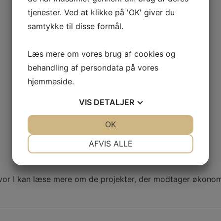
tjenester. Ved at klikke på 'OK' giver du
samtykke til disse formål.
Læs mere om vores brug af cookies og
behandling af persondata på vores
hjemmeside.
VIS
DETALJER
JA
NEJ
OK
JA
NEJ
NØDVENDIGE
PRÆFERENCER
AFVIS ALLE
JA
NEJ
JA
NEJ
MARKETING
STATISTIK
vor I kan læse mere om de projekter, der modtager økonom