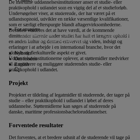
De maritime uddannelsesinstitutioner anser et studie- eller
Lån til iværksætteri og innovation
praktikophold i udlandet som en vigtig del af et studieforløb.
Donationer til almennyttige projekter
Projekter
Undersøgelser viser, at studerende, der har været på et
Vi støtter ikke
udlandsophold, udvikler en række væsentlige kvalifikationer,
som er særligt efterspurgte blandt aftagervirksomhederne.
For ansøgere
Desuden vurderes det at have værdi, at de kommende
Ansøgningsfrister
Lån til iværksætteri og innovation
dimittender allerede under studiet har haft et længere ophold i
Donationer til almennyttige projekter
en anden kultur og dermed erhvervet sig viden, indsigt og
erfaringer i at arbejde i en international branche, hvor det
globale og flerkulturelle aspekt er givet.
Nyheder
Uddannelsesinstitutionerne oplever, at støttemidler medvirker
Om fonden
til at motivere og muliggøre studerendes studie- eller
English
praktikophold i udlandet.
Projekt
Projektet er tildeling af legatmidler til studerende, der tager på
studie – eller praktikophold i udlandet i løbet af deres
uddannelse. Støttemidlerne kan søges af studerende på
danske, maritime professionsbacheloruddannelser.
Forventede resultater
Det forventes, at et bredere udsnit af de studerende vil tage på