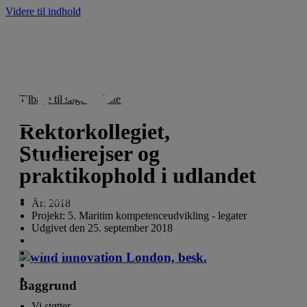
Videre til indhold
Tilbage til søgeresultatet
Rektorkollegiet,
Studierejser og
Vi støtter
praktikophold i udlandet
For ansøgere
År:
2018
Projekt:
5. Maritim kompetenceudvikling - legater
Udgivet den
25. september 2018
Nyheder
Om fonden
English
Baggrund
Vi støtter