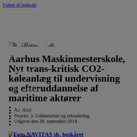
Videre til indhold
Tilbage til søgeresultatet
Aarhus Maskinmesterskole,
Nyt trans-kritisk CO2-
Vi støtter
køleanlæg til undervisning
og efteruddannelse af
For ansøgere
maritime aktører
Nyheder
År:
2018
Om fonden
Projekt:
3. Uddannelser og rekruttering
English
Udgivet den
28. september 2018
Vi støtter