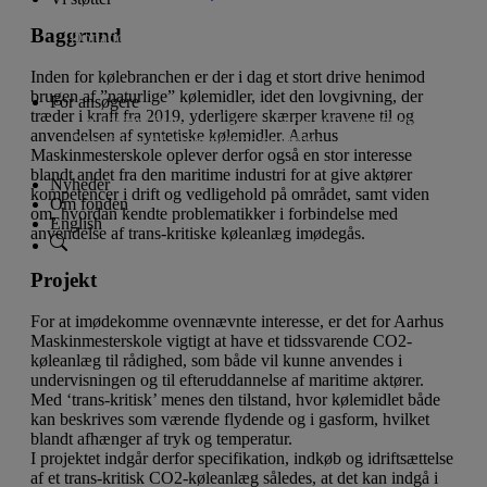
Lån til iværksætteri og innovation
Baggrund
Donationer til almennyttige projekter
Projekter
Vi støtter ikke
Inden for kølebranchen er der i dag et stort drive henimod
brugen af ”naturlige” kølemidler, idet den lovgivning, der
For ansøgere
træder i kraft fra 2019, yderligere skærper kravene til og
Ansøgningsfrister
Lån til iværksætteri og innovation
anvendelsen af syntetiske kølemidler. Aarhus
Donationer til almennyttige projekter
Maskinmesterskole oplever derfor også en stor interesse
blandt andet fra den maritime industri for at give aktører
Nyheder
kompetencer i drift og vedligehold på området, samt viden
Om fonden
om, hvordan kendte problematikker i forbindelse med
English
anvendelse af trans-kritiske køleanlæg imødegås.
Projekt
For at imødekomme ovennævnte interesse, er det for Aarhus
Maskinmesterskole vigtigt at have et tidssvarende CO2-
køleanlæg til rådighed, som både vil kunne anvendes i
undervisningen og til efteruddannelse af maritime aktører.
Med ‘trans-kritisk’ menes den tilstand, hvor kølemidlet både
kan beskrives som værende flydende og i gasform, hvilket
blandt afhænger af tryk og temperatur.
I projektet indgår derfor specifikation, indkøb og idriftsættelse
af et trans-kritisk CO2-køleanlæg således, at det kan indgå i