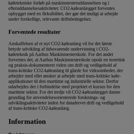
køletekniske forløb på maskinmesteruddannelsen og i
efteruddannelsesaktiviteter. CO2-køleanlægget forventes
opbygget med en fleksibilitet, der gør det muligt at arbejde
under forskellige, relevante driftsbetingelser.
Forventede resultater
Anskaffelsen af et nyt CO2-køleanlæg vil for det første
betyde udvikling af tidssvarende undervisning i CO2-
køleteknik på Aarhus Maskinmesterskole. For det andet
forventes det, at Aarhus Maskinmesterskole opnår en teoretisk
og praksis-dokumenteret viden om drift og vedligehold af
trans-kritiske CO2-køleanlæg til glæde for virksomheder, der
arbejder med eller ønsker at arbejde med trans-kritiske køle-
applikationer til den maritime og industrielle sektor. Derfor
udarbejdes der i forbindelse med projektet et kursus for den
maritime sektor. For det tredje vil CO2-køleanlægget danne
grundlag for anvendelsesorienterede forsknings- og
udviklingsaktiviteter inden for datadrevet drift og vedligehold
af trans-kritiske CO2-køleanlæg.
Information