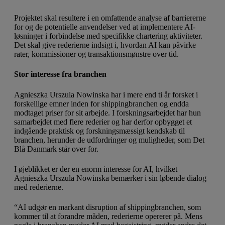
Projektet skal resultere i en omfattende analyse af barriererne
for og de potentielle anvendelser ved at implementere AI-
løsninger i forbindelse med specifikke chartering aktiviteter.
Det skal give rederierne indsigt i, hvordan AI kan påvirke
rater, kommissioner og transaktionsmønstre over tid.
Stor interesse fra branchen
Agnieszka Urszula Nowinska har i mere end ti år forsket i
forskellige emner inden for shippingbranchen og endda
modtaget priser for sit arbejde. I forskningsarbejdet har hun
samarbejdet med flere rederier og har derfor opbygget et
indgående praktisk og forskningsmæssigt kendskab til
branchen, herunder de udfordringer og muligheder, som Det
Blå Danmark står over for.
I øjeblikket er der en enorm interesse for AI, hvilket
Agnieszka Urszula Nowinska bemærker i sin løbende dialog
med rederierne.
“AI udgør en markant disruption af shippingbranchen, som
kommer til at forandre måden, rederierne opererer på. Mens