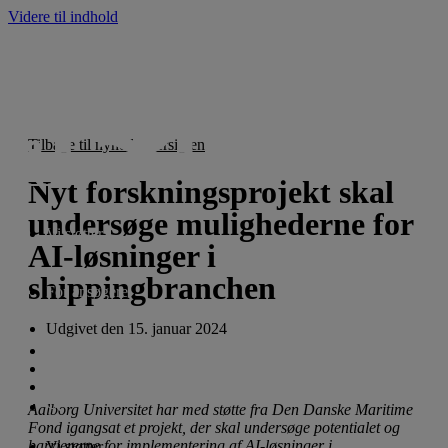
Videre til indhold
Tilbage til nyhedsoversigten
Nyt forskningsprojekt skal
undersøge mulighederne for
Vi støtter
AI-løsninger i
shippingbranchen
For ansøgere
Udgivet den
15. januar 2024
Nyheder
Om fonden
English
Aalborg Universitet har med støtte fra Den Danske Maritime
Fond igangsat et projekt, der skal undersøge potentialet og
barriererne for implementering af AI-løsninger i
Vi støtter