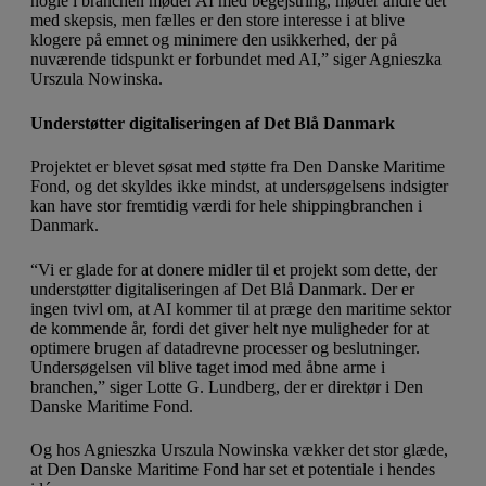
nogle i branchen møder AI med begejstring, møder andre det
med skepsis, men fælles er den store interesse i at blive
klogere på emnet og minimere den usikkerhed, der på
nuværende tidspunkt er forbundet med AI,” siger Agnieszka
Urszula Nowinska.
Understøtter digitaliseringen af Det Blå Danmark
Projektet er blevet søsat med støtte fra Den Danske Maritime
Fond, og det skyldes ikke mindst, at undersøgelsens indsigter
kan have stor fremtidig værdi for hele shippingbranchen i
Danmark.
“Vi er glade for at donere midler til et projekt som dette, der
understøtter digitaliseringen af Det Blå Danmark. Der er
ingen tvivl om, at AI kommer til at præge den maritime sektor
de kommende år, fordi det giver helt nye muligheder for at
optimere brugen af datadrevne processer og beslutninger.
Undersøgelsen vil blive taget imod med åbne arme i
branchen,” siger Lotte G. Lundberg, der er direktør i Den
Danske Maritime Fond.
Og hos Agnieszka Urszula Nowinska vækker det stor glæde,
at Den Danske Maritime Fond har set et potentiale i hendes