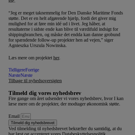
idé.
“Jeg er meget taknemmelig for Den Danske Maritime Fonds
støtte. Det er en helt afgørende hjælp, fordi det giver mig
mulighed for at føre min idé ud i livet. Jeg håber, at
resultaterne i sidste ende kan blive til værdifuld indsigt for
shippingbranchen, og måske det endda kan danne grobund
for spændende follow-up projekter hen ad vejen,” siger
Agnieszka Urszula Nowinska.
Læs mere om projektet
her
.
Tidligere
Forrige
Næste
Næste
Tilbage til nyhedsoversigten
Tilmeld dig vores nyhedsbrev
Fire gange om året udsender vi vores nyhedsbrev, hvor I kan
læse mere om de projekter, der modtager økonomisk støtte.
Email
Tilmeld dig nyhedsbrevet
Ved tilmelding til nyhedsbrevet bekræfter du samtidig, at du
har læst og accepteret vores
Databeskyttelsespolitik
.