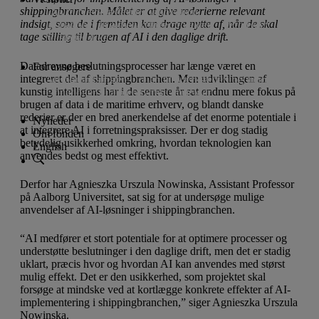
shippingbranchen. Målet er at give rederierne relevant
Lån til iværksætteri og innovation
indsigt, som de i fremtiden kan drage nytte af, når de skal
Donationer til almennyttige projekter
Projekter
tage stilling til brugen af AI i den daglige drift.
Vi støtter ikke
Datadrevne beslutningsprocesser har længe været en
For ansøgere
integreret del af shippingbranchen. Men udviklingen af
Ansøgningsfrister
Lån til iværksætteri og innovation
kunstig intelligens har i de seneste år sat endnu mere fokus på
Donationer til almennyttige projekter
brugen af data i de maritime erhverv, og blandt danske
rederier er der en bred anerkendelse af det enorme potentiale i
Nyheder
at integrere AI i forretningspraksisser. Der er dog stadig
Om fonden
betydelig usikkerhed omkring, hvordan teknologien kan
English
anvendes bedst og mest effektivt.
Derfor har Agnieszka Urszula Nowinska, Assistant Professor
på Aalborg Universitet, sat sig for at undersøge mulige
anvendelser af AI-løsninger i shippingbranchen.
“AI medfører et stort potentiale for at optimere processer og
understøtte beslutninger i den daglige drift, men det er stadig
uklart, præcis hvor og hvordan AI kan anvendes med størst
mulig effekt. Det er den usikkerhed, som projektet skal
forsøge at mindske ved at kortlægge konkrete effekter af AI-
implementering i shippingbranchen,” siger Agnieszka Urszula
Nowinska.