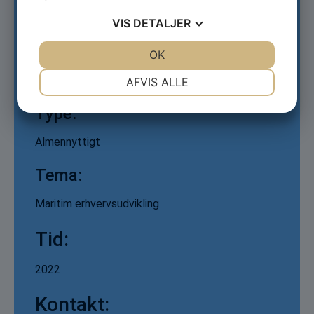
VIS
DETALJER
Projektnavn:
JA
NEJ
OK
JA
NEJ
Digital omstilling i den maritime sektor og Digital
NØDVENDIGE
PRÆFERENCER
Tech Summit
AFVIS ALLE
JA
NEJ
JA
NEJ
Type:
MARKETING
STATISTIK
Almennyttigt
Tema:
Maritim erhvervsudvikling
Tid:
2022
Kontakt: