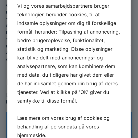
og ca. 20 indlæg vedr. teknologier med relevans for det
Vi og vores samarbejdspartnere bruger
maritime område.
teknologier, herunder cookies, til at
• Generelt et tættere samarbejde mellem forskere,
indsamle oplysninger om dig til forskellige
studerende og startups og virksomheder inden for et
formål, herunder: Tilpasning af annoncering,
maritime område.
• Skabe øget politisk synlighed ift. forbedringen af
bedre brugeroplevelse, funktionalitet,
rammebetingelserne for maritime aktører mht anvendelse
statistik og marketing. Disse oplysninger
af ny teknologi, herunder omtale i medier ift. det maritime
kan blive delt med annoncerings- og
område.
analysepartnere, som kan kombinere dem
med data, du tidligere har givet dem eller
Projektresultat
de har indsamlet gennem din brug af deres
tjenester. Ved at klikke på 'OK' giver du
Den afsluttende evalueringsrapport kan læses
samtykke til disse formål.
her:
Evalueringsrapport
Læs mere om vores brug af cookies og
behandling af persondata på vores
Information
hjemmeside.