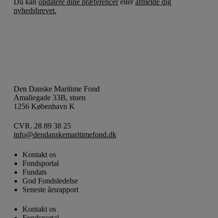
Du kan
opdatere dine præferencer
eller
afmelde dig
nyhedsbrevet.
Den Danske Maritime Fond
Amaliegade 33B, stuen
1256 København K
CVR. 28 89 38 25
info@dendanskemaritimefond.dk
Kontakt os
Fondsportal
Fundats
God Fondsledelse
Seneste årsrapport
Kontakt os
Fondsportal