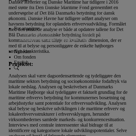
Danske Rederier og Danske Maritime har tidligere i 2016
Lån til iværksætteri og innovation
med støtte fra Den Danske Maritime Fond gennemført en
Donationer til almennyttige projekter
Projekter
undersøgelse af Det Blå Danmarks betydning for dansk
Vi støtter ikke
økonomi. Danske Havne har tidligere udført analyser om
havnens betydning for oplandets erhvervsudvikling. Formålet
For ansøgere
med den ønskede analyse er både at opdatere tallene for Det
Ansøgningsfrister
Lån til iværksætteri og innovation
Blå Danmarks økonomiske betydning fordelt på
Donationer til almennyttige projekter
kommuneniveau samt tilføje en kvalitativ dimension, der er
med til at belyse og personliggøre de enkelte højborges
særlige karakteristika.
Nyheder
Om fonden
English
Projektet:
Analysen skal være dagsordensættende og tydeliggøre den
maritime sektors betydning og socioøkonomiske fodaftryk via
lokale nedslag. Analysen og beskrivelsen af Danmarks
Maritime Højborge skal tydeliggøre et faktuelt grundlag for de
maritime erhvervs betydning for kommunernes bosætning og
arbejdsstyrke samt potentiale for erhvervsudvikling. Analysen
skal belyse og beskrive udviklingen i de maritime erhverv og
lokaleerhvervsstrukturer i erhvervsklyngen, herunder
virksomhedernes samlede markeds- og konkurrencesituation.
Interviews med centrale interessenter skal bidrage til at
identificere og kategorisere lokale udviklingspotentialer. Selve
analysen vil bestå af følgende elementer: