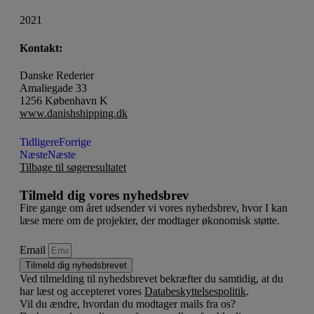
2021
Kontakt:
Danske Rederier
Amaliegade 33
1256 København K
www.danishshipping.dk
Tidligere
Forrige
Næste
Næste
Tilbage til søgeresultatet
Tilmeld dig vores nyhedsbrev
Fire gange om året udsender vi vores nyhedsbrev, hvor I kan
læse mere om de projekter, der modtager økonomisk støtte.
Email
Tilmeld dig nyhedsbrevet
Ved tilmelding til nyhedsbrevet bekræfter du samtidig, at du
har læst og accepteret vores
Databeskyttelsespolitik
.
Vil du ændre, hvordan du modtager mails fra os?