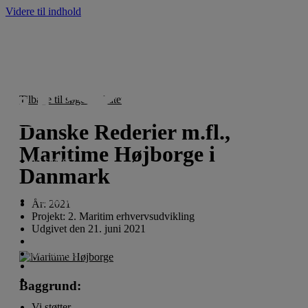
Videre til indhold
Tilbage til søgeresultatet
Danske Rederier m.fl.,
Maritime Højborge i
Vi støtter
Danmark
For ansøgere
År:
2021
Projekt:
2. Maritim erhvervsudvikling
Udgivet den
21. juni 2021
Nyheder
Om fonden
English
Baggrund:
Vi støtter