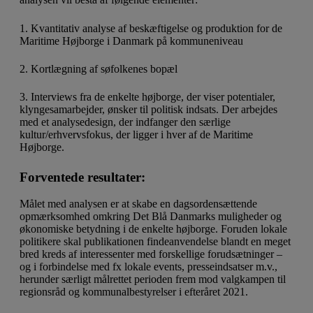
1. Kvantitativ analyse af beskæftigelse og produktion for de
Maritime Højborge i Danmark på kommuneniveau
2. Kortlægning af søfolkenes bopæl
3. Interviews fra de enkelte højborge, der viser potentialer,
klyngesamarbejder, ønsker til politisk indsats. Der arbejdes
med et analysedesign, der indfanger den særlige
kultur/erhvervsfokus, der ligger i hver af de Maritime
Højborge.
Forventede resultater:
Målet med analysen er at skabe en dagsordensættende
opmærksomhed omkring Det Blå Danmarks muligheder og
økonomiske betydning i de enkelte højborge. Foruden lokale
politikere skal publikationen findeanvendelse blandt en meget
bred kreds af interessenter med forskellige forudsætninger –
og i forbindelse med fx lokale events, presseindsatser m.v.,
herunder særligt målrettet perioden frem mod valgkampen til
regionsråd og kommunalbestyrelser i efteråret 2021.