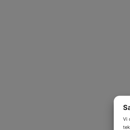
S
Vi
tek