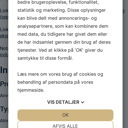
bedre brugeroplevelse, funktionalitet,
statistik og marketing. Disse oplysninger
Link til analysen:
Analyse af dansk maritim anvendt forskning
(september 2020)
kan blive delt med annoncerings- og
analysepartnere, som kan kombinere dem
Link til anden fase af analysen:
Danske Maritimes
med data, du tidligere har givet dem eller
eksportanalyse (marts 2021)
de har indsamlet gennem din brug af deres
Notat om analysen:
DM-COWI notat om maritim
tjenester. Ved at klikke på 'OK' giver du
industrieksport-2021
samtykke til disse formål.
Information
Læs mere om vores brug af cookies og
behandling af persondata på vores
Projektnavn:
hjemmeside.
Anvendt maritim forskning i Danmark
VIS
DETALJER
Type:
JA
NEJ
OK
JA
NEJ
Almennyttigt
NØDVENDIGE
PRÆFERENCER
AFVIS ALLE