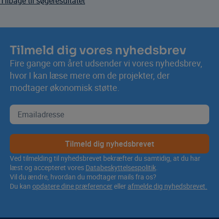
Tilbage til søgeresultatet
Tilmeld dig vores nyhedsbrev
Fire gange om året udsender vi vores nyhedsbrev,
hvor I kan læse mere om de projekter, der
modtager økonomisk støtte.
Tilmeld dig nyhedsbrevet
Ved tilmelding til nyhedsbrevet bekræfter du samtidig, at du har
læst og accepteret vores
Databeskyttelsespolitik
.
Vil du ændre, hvordan du modtager mails fra os?
Du kan
opdatere dine præferencer
eller
afmelde dig nyhedsbrevet.