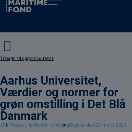
Tilbage til søgeresultatet
Aarhus Universitet,
Værdier og normer for
grøn omstilling i Det Blå
Danmark
2021
Projekt:
4. Maritim forskning
Udgivet den
29. marts 2021