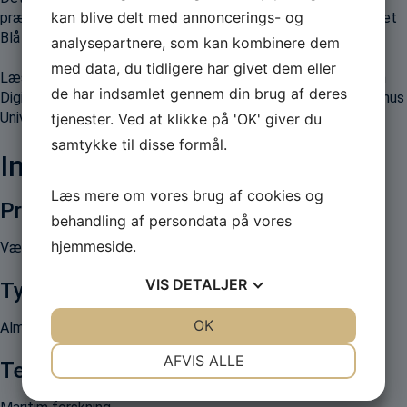
kan blive delt med annoncerings- og
præsenteret og drøftet med centrale repræsentanter fra Det
Blå Danmark, ligger tilgængeligt online
her
.
analysepartnere, som kan kombinere dem
med data, du tidligere har givet dem eller
Læs mere om projektet og de øvrige forskningsprojekter om
de har indsamlet gennem din brug af deres
Digital teknologi og grøn omstilling i Det Blå Danmark på Aarhus
Universitets side: https://projekter.au.dk/blaa-danmark
tjenester. Ved at klikke på 'OK' giver du
samtykke til disse formål.
Information
Læs mere om vores brug af cookies og
Projektnavn:
behandling af persondata på vores
hjemmeside.
Værdier og normer for grøn omstilling i Det Blå Danmark
VIS
DETALJER
Type:
JA
NEJ
OK
JA
NEJ
Almennyttigt
NØDVENDIGE
PRÆFERENCER
AFVIS ALLE
Tema:
JA
NEJ
JA
NEJ