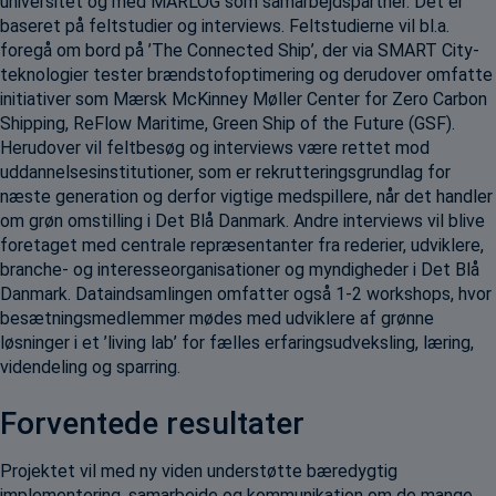
universitet og med MARLOG som samarbejdspartner. Det er
baseret på feltstudier og interviews. Feltstudierne vil bl.a.
foregå om bord på ’The Connected Ship’, der via SMART City-
teknologier tester brændstofoptimering og derudover omfatte
initiativer som Mærsk McKinney Møller Center for Zero Carbon
Shipping, ReFlow Maritime, Green Ship of the Future (GSF).
Herudover vil feltbesøg og interviews være rettet mod
uddannelsesinstitutioner, som er rekrutteringsgrundlag for
næste generation og derfor vigtige medspillere, når det handler
om grøn omstilling i Det Blå Danmark. Andre interviews vil blive
foretaget med centrale repræsentanter fra rederier, udviklere,
branche- og interesseorganisationer og myndigheder i Det Blå
Danmark. Dataindsamlingen omfatter også 1-2 workshops, hvor
besætningsmedlemmer mødes med udviklere af grønne
løsninger i et ’living lab’ for fælles erfaringsudveksling, læring,
videndeling og sparring.
Forventede resultater
Projektet vil med ny viden understøtte bæredygtig
implementering, samarbejde og kommunikation om de mange